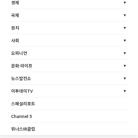
경제
국제
정치
사회
오피니언
문화·라이프
뉴스발전소
이투데이TV
스페셜리포트
Channel 5
위너스IR클럽