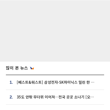
많이 본 뉴스
[베스트&워스트] 삼성전자·SK하이닉스 밀린 한 주…상상인증권은 85% 급등
1.
35도 안팎 무더위 이어져…전국 곳곳 소나기 [오늘 날씨]
2.