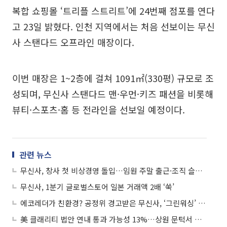
복합 쇼핑몰 ‘트리플 스트리트’에 24번째 점포를 연다
고 23일 밝혔다. 인천 지역에서는 처음 선보이는 무신
사 스탠다드 오프라인 매장이다.
이번 매장은 1~2층에 걸쳐 1091㎡(330평) 규모로 조
성되며, 무신사 스탠다드 맨·우먼·키즈 패션을 비롯해
뷰티·스포츠·홈 등 전라인을 선보일 예정이다.
관련 뉴스
무신사, 창사 첫 비상경영 돌입…임원 주말 출근·조직 슬림화
무신사, 1분기 글로벌스토어 일본 거래액 2배 ‘쑥’
에코레더가 친환경? 공정위 경고받은 무신사, ‘그린워싱’ 가이드라인 발간
美 클래리티 법안 연내 통과 가능성 13%…상원 문턱서 제동