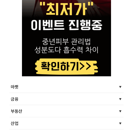
마켓
금융
부동산
산업