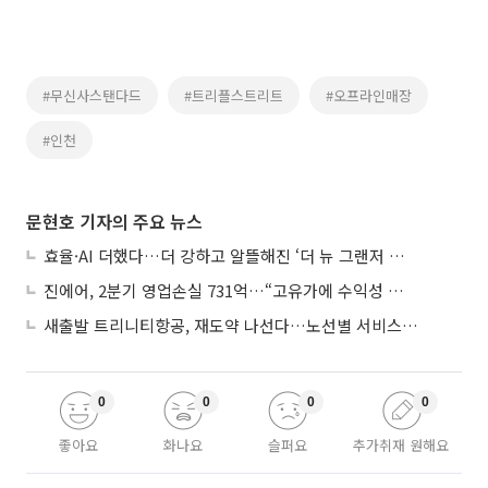
#무신사스탠다드
#트리플스트리트
#오프라인매장
#인천
문현호 기자의 주요 뉴스
효율·AI 더했다…더 강하고 알뜰해진 ‘더 뉴 그랜저 하이브리드’
진에어, 2분기 영업손실 731억…“고유가에 수익성 악화”
새출발 트리니티항공, 재도약 나선다…노선별 서비스 차별화
0
0
0
0
좋아요
화나요
슬퍼요
추가취재 원해요