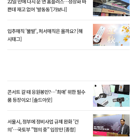
22일 만에 다시 문 연 홈플러스…정상화 바
쁜데 재고 없어 ‘발동동’[가보니]
입추매직 '불발', 처서매직은 올까요? [해
시태그]
콘서트 갈 때 응원봉만?⋯'최애' 위한 필수
품 등장이오! [솔드아웃]
서울시, 정부에 정비사업 규제 완화 '건
의'⋯국토부 "협의 중" 입장만 [종합]