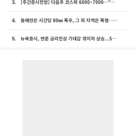
[주간증시전망] 다음주 코스피 6000~7000⋯“外人 수급은 정책이 변수”
3.
동해안은 시간당 80㎜ 폭우, 그 외 지역은 폭염…‘극과 극 날씨’
4.
뉴욕증시, 연준 금리인상 기대감 꺾이자 상승...S&P500 사상 최고치 [종합]
5.