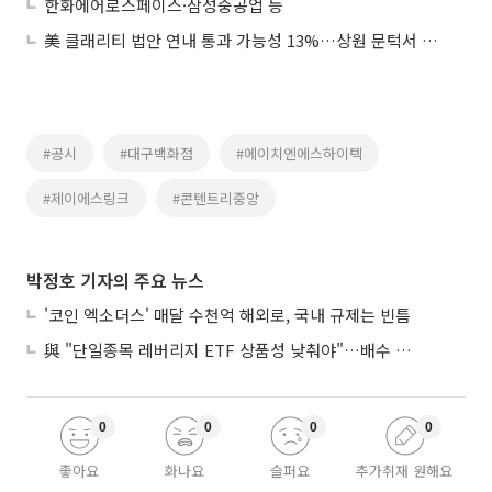
한화에어로스페이스·삼성중공업 등
美 클래리티 법안 연내 통과 가능성 13%…상원 문턱서 제동
#공시
#대구백화점
#에이치엔에스하이텍
#제이에스링크
#콘텐트리중앙
박정호 기자의 주요 뉴스
'코인 엑소더스' 매달 수천억 해외로, 국내 규제는 빈틈
與 "단일종목 레버리지 ETF 상품성 낮춰야"…배수 조정안도 거론
0
0
0
0
좋아요
화나요
슬퍼요
추가취재 원해요