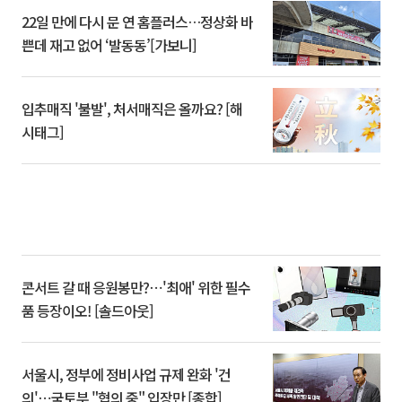
22일 만에 다시 문 연 홈플러스…정상화 바
쁜데 재고 없어 ‘발동동’[가보니]
입추매직 '불발', 처서매직은 올까요? [해
시태그]
콘서트 갈 때 응원봉만?⋯'최애' 위한 필수
품 등장이오! [솔드아웃]
서울시, 정부에 정비사업 규제 완화 '건
의'⋯국토부 "협의 중" 입장만 [종합]