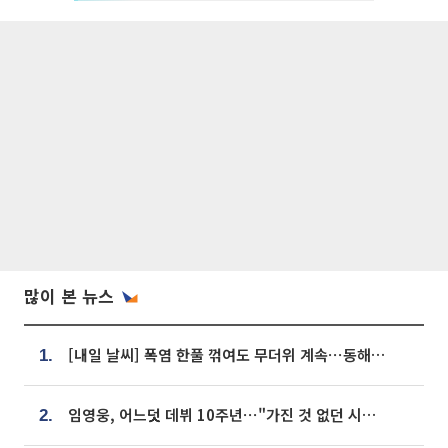
많이 본 뉴스
[내일 날씨] 폭염 한풀 꺾여도 무더위 계속⋯동해안 이틀 연속 비
1.
임영웅, 어느덧 데뷔 10주년⋯"가진 것 없던 시절, 내 앞엔 20명의 팬뿐"
2.