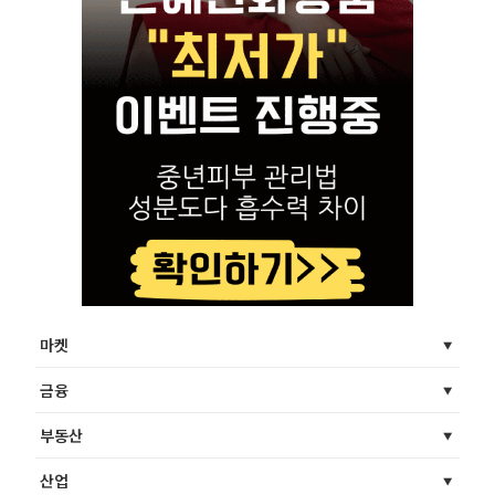
마켓
금융
부동산
산업