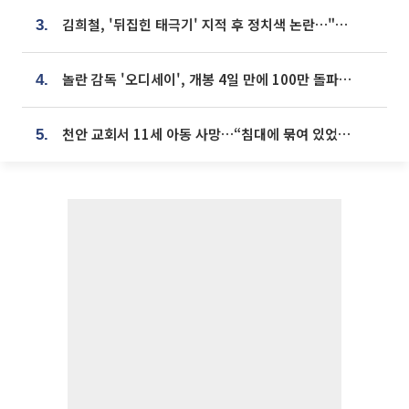
김희철, '뒤집힌 태극기' 지적 후 정치색 논란…"좌우 떠나 우리나라 국기"
3.
놀란 감독 '오디세이', 개봉 4일 만에 100만 돌파⋯'왕사남' 보다 빠르다
4.
천안 교회서 11세 아동 사망…“침대에 묶여 있었다” 진술 확보
5.