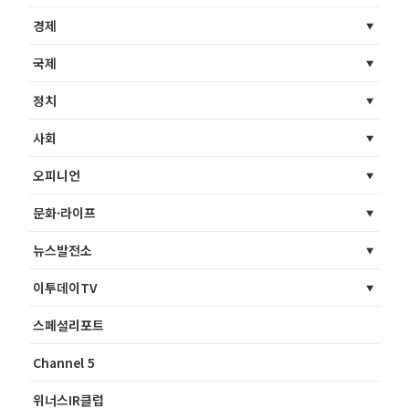
경제
국제
정치
사회
오피니언
문화·라이프
뉴스발전소
이투데이TV
스페셜리포트
Channel 5
위너스IR클럽