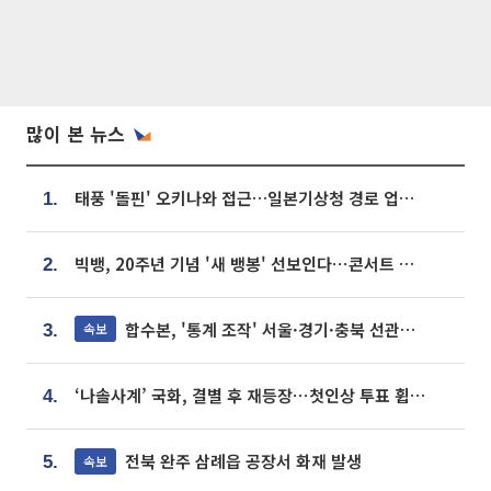
많이 본 뉴스
태풍 '돌핀' 오키나와 접근…일본기상청 경로 업데이트
1.
빅뱅, 20주년 기념 '새 뱅봉' 선보인다⋯콘서트 앞두고 팝업 개최
2.
합수본, '통계 조작' 서울·경기·충북 선관위 등 추가 압수수색
속보
3.
‘나솔사계’ 국화, 결별 후 재등장⋯첫인상 투표 휩쓸고 ‘인기녀’ 등극
4.
전북 완주 삼례읍 공장서 화재 발생
속보
5.