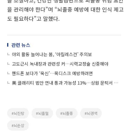
을 관리해야 한다”며 “뇌졸중 예방에 대한 인식 제고
도 필요하다”고 말했다.
관련 뉴스
야외 활동 늘어나는 봄, ‘아킬레스건’ 주의보
고도근시 녹내장과 관련성 커…시력교정술 신중해야
핸드폰 보다가 ‘욱신’…목디스크 예방하려면
美 클래리티 법안 연내 통과 가능성 13%…상원 문턱서 제동
#뇌진탕
#뇌출혈
#뇌졸중
#뇌경색
#뇌손상