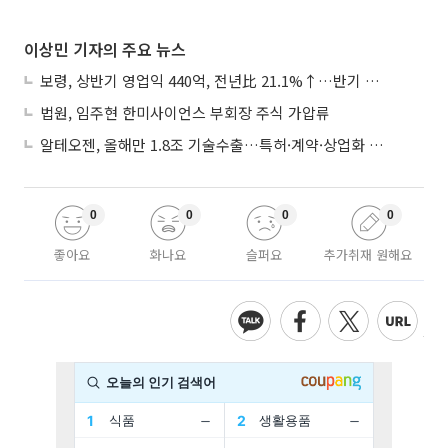
이상민 기자의 주요 뉴스
보령, 상반기 영업익 440억, 전년比 21.1%↑…반기 역대 최대
법원, 임주현 한미사이언스 부회장 주식 가압류
알테오젠, 올해만 1.8조 기술수출…특허·계약·상업화 ‘삼박자’
0
0
0
0
좋아요
화나요
슬퍼요
추가취재 원해요