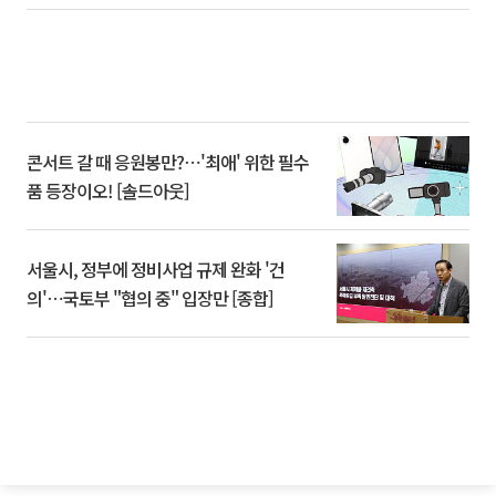
콘서트 갈 때 응원봉만?⋯'최애' 위한 필수
품 등장이오! [솔드아웃]
서울시, 정부에 정비사업 규제 완화 '건
의'⋯국토부 "협의 중" 입장만 [종합]