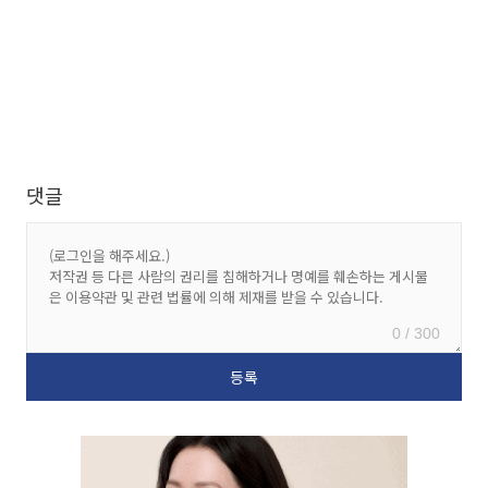
댓글
0 / 300