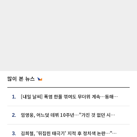
많이 본 뉴스
[내일 날씨] 폭염 한풀 꺾여도 무더위 계속⋯동해안 이틀 연속 비
1.
임영웅, 어느덧 데뷔 10주년⋯"가진 것 없던 시절, 내 앞엔 20명의 팬뿐"
2.
김희철, '뒤집힌 태극기' 지적 후 정치색 논란…"좌우 떠나 우리나라 국기"
3.