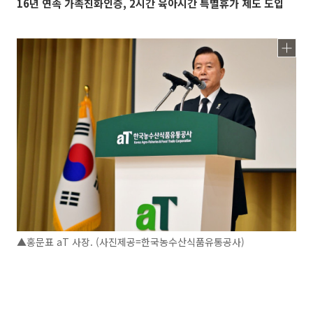
16년 연속 가족친화인증, 2시간 육아시간 특별휴가 제도 도입
▲홍문표 aT 사장. (사진제공=한국농수산식품유통공사)