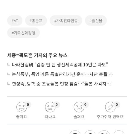
#AT
#홍문표
#가족친화인증
#출산율
#가족친화경영
세종=곽도흔 기자의 주요 뉴스
나라살림硏 "검증 안 된 생산세액공제 10년은 과도"
농식품부, 폭염·가뭄 특별관리기간 운영…차관 총괄 대응체계 격상
한성숙, 방학 중 초등돌봄 현장 점검…"돌봄 사각지대 없애야"
0
0
0
0
좋아요
화나요
슬퍼요
추가취재 원해요