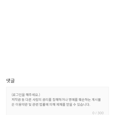
댓글
0 / 300