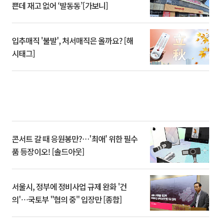
쁜데 재고 없어 ‘발동동’[가보니]
입추매직 '불발', 처서매직은 올까요? [해
시태그]
콘서트 갈 때 응원봉만?⋯'최애' 위한 필수
품 등장이오! [솔드아웃]
서울시, 정부에 정비사업 규제 완화 '건
의'⋯국토부 "협의 중" 입장만 [종합]