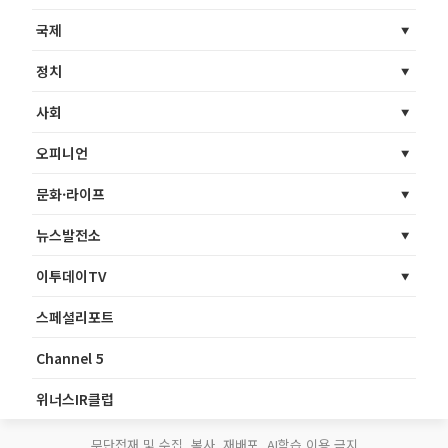
국제
정치
사회
오피니언
문화·라이프
뉴스발전소
이투데이TV
스페셜리포트
Channel 5
위너스IR클럽
무단전재 및 수집, 복사, 재배포, AI학습 이용 금지