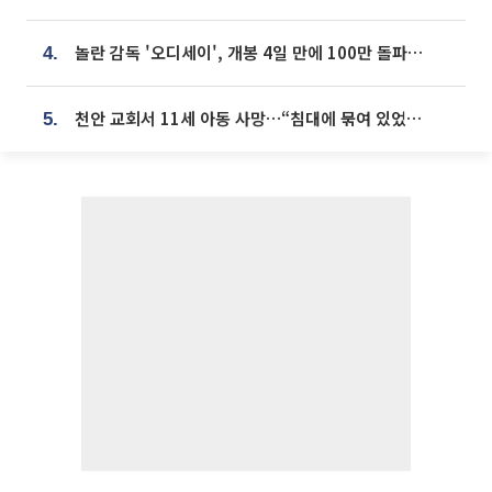
놀란 감독 '오디세이', 개봉 4일 만에 100만 돌파⋯'왕사남' 보다 빠르다
4.
천안 교회서 11세 아동 사망…“침대에 묶여 있었다” 진술 확보
5.