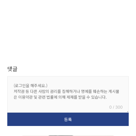
댓글
0 / 300