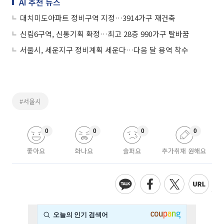
AI 추천 뉴스
대치미도아파트 정비구역 지정…3914가구 재건축
신림6구역, 신통기획 확정…최고 28층 990가구 탈바꿈
서울시, 세운지구 정비계획 세운다…다음 달 용역 착수
#서울시
0
0
0
0
좋아요
화나요
슬퍼요
추가취재 원해요