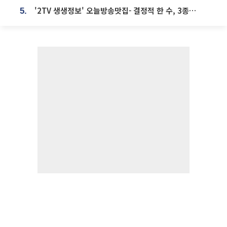
'2TV 생생정보' 오늘방송맛집- 결정적 한 수, 3종 메밀면! 메밀 소바 맛집 '의○○○○'
5.