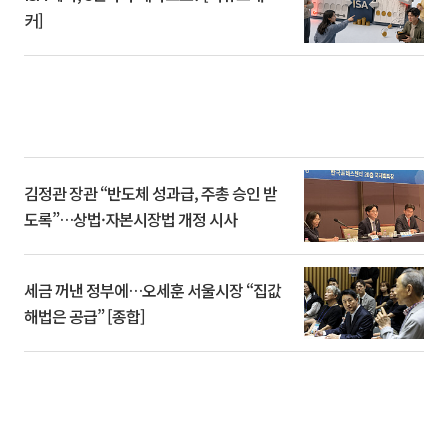
커]
김정관 장관 “반도체 성과급, 주총 승인 받
도록”…상법·자본시장법 개정 시사
세금 꺼낸 정부에…오세훈 서울시장 “집값
해법은 공급” [종합]