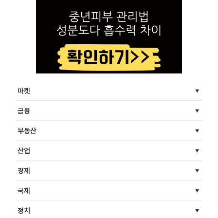
마켓
금융
부동산
산업
경제
국제
정치