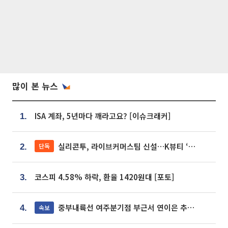
많이 본 뉴스
ISA 계좌, 5년마다 깨라고요? [이슈크래커]
1.
실리콘투, 라이브커머스팀 신설…K뷰티 ‘글로벌 판매망’ 확대[K뷰티 라방戰]
단독
2.
코스피 4.58% 하락, 환율 1420원대 [포토]
3.
중부내륙선 여주분기점 부근서 연이은 추돌사고 발생
속보
4.