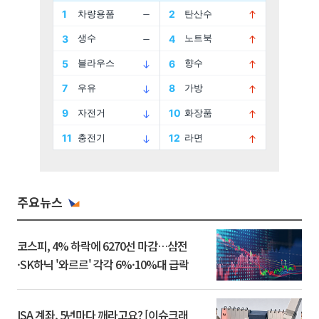
주요뉴스
코스피, 4% 하락에 6270선 마감…삼전
·SK하닉 '와르르' 각각 6%·10%대 급락
ISA 계좌, 5년마다 깨라고요? [이슈크래