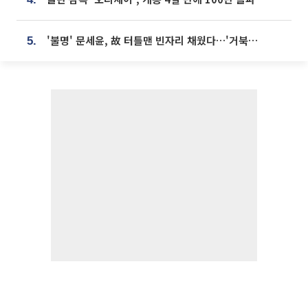
'불명' 문세윤, 故 터틀맨 빈자리 채웠다…'거북이' 눈물의 최종 우승
5.