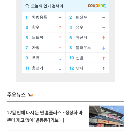
주요뉴스
22일 만에 다시 문 연 홈플러스…정상화 바
쁜데 재고 없어 ‘발동동’[가보니]