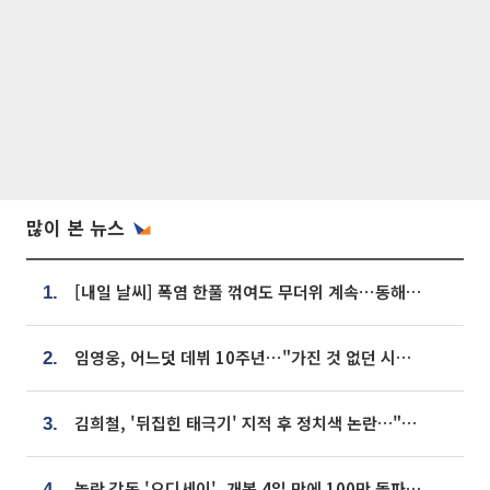
많이 본 뉴스
[내일 날씨] 폭염 한풀 꺾여도 무더위 계속⋯동해안 이틀 연속 비
1.
임영웅, 어느덧 데뷔 10주년⋯"가진 것 없던 시절, 내 앞엔 20명의 팬뿐"
2.
김희철, '뒤집힌 태극기' 지적 후 정치색 논란…"좌우 떠나 우리나라 국기"
3.
놀란 감독 '오디세이', 개봉 4일 만에 100만 돌파⋯'왕사남' 보다 빠르다
4.