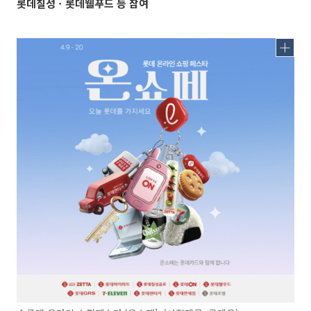
롯데칠성ㆍ롯데웰푸드 등 참여