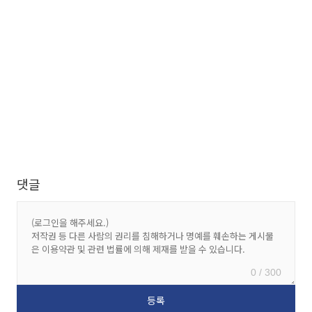
댓글
0 / 300