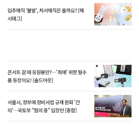
입추매직 '불발', 처서매직은 올까요? [해
시태그]
콘서트 갈 때 응원봉만?⋯'최애' 위한 필수
품 등장이오! [솔드아웃]
서울시, 정부에 정비사업 규제 완화 '건
의'⋯국토부 "협의 중" 입장만 [종합]