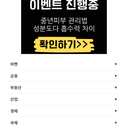
마켓
금융
부동산
산업
경제
국제