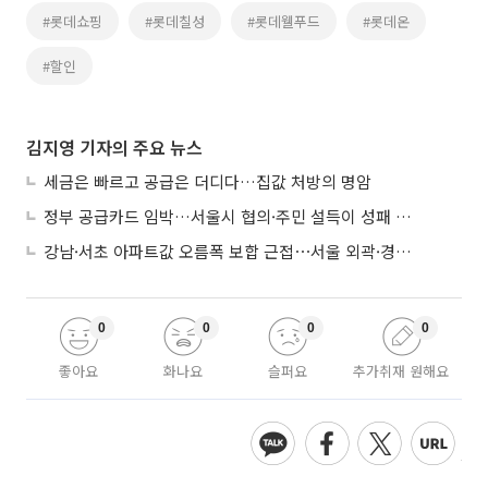
#롯데쇼핑
#롯데칠성
#롯데웰푸드
#롯데온
#할인
김지영 기자의 주요 뉴스
세금은 빠르고 공급은 더디다…집값 처방의 명암
정부 공급카드 임박…서울시 협의·주민 설득이 성패 가른다
강남·서초 아파트값 오름폭 보합 근접⋯서울 외곽·경기 남부 중심 매수세
0
0
0
0
좋아요
화나요
슬퍼요
추가취재 원해요