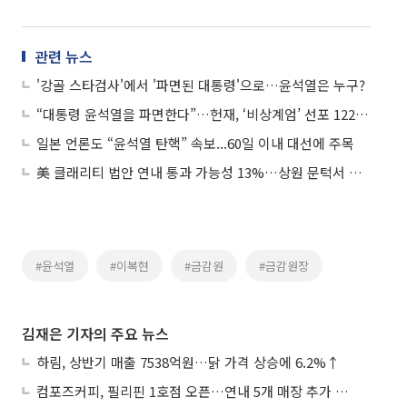
관련 뉴스
'강골 스타검사'에서 '파면된 대통령'으로…윤석열은 누구?
“대통령 윤석열을 파면한다”…헌재, ‘비상계엄’ 선포 122일만 탄핵
일본 언론도 “윤석열 탄핵” 속보...60일 이내 대선에 주목
美 클래리티 법안 연내 통과 가능성 13%…상원 문턱서 제동
#윤석열
#이복현
#금감원
#금감원장
김재은 기자의 주요 뉴스
하림, 상반기 매출 7538억원…닭 가격 상승에 6.2%↑
컴포즈커피, 필리핀 1호점 오픈…연내 5개 매장 추가 출점