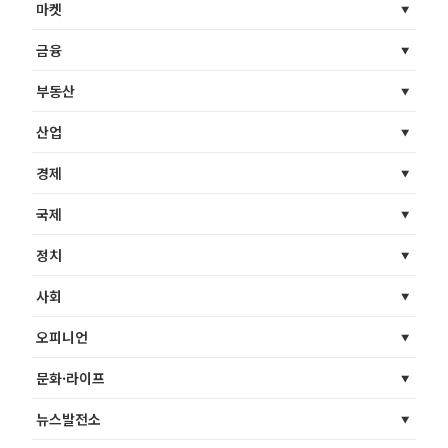
마켓
금융
부동산
산업
경제
국제
정치
사회
오피니언
문화·라이프
뉴스발전소