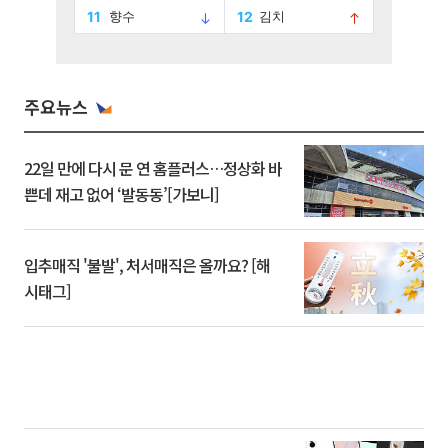
주요뉴스
22일 만에 다시 문 연 홈플러스…정상화 바
쁜데 재고 없어 ‘발동동’[가보니]
입추매직 '불발', 처서매직은 올까요? [해
시태그]