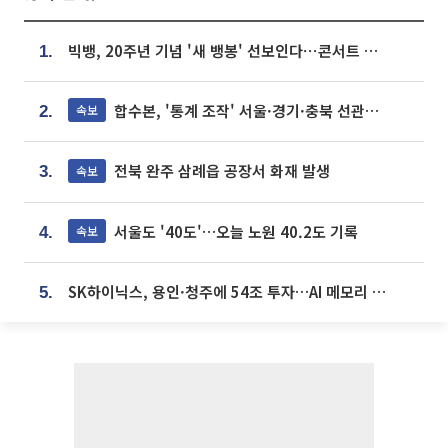
빅뱅, 20주년 기념 '새 뱅봉' 선보인다⋯콘서트 앞두고 팝업 개최
1.
합수본, '통계 조작' 서울·경기·충북 선관위 등 추가 압수수색
속보
2.
전북 완주 삼례읍 공장서 화재 발생
속보
3.
서울도 '40도'…오늘 노원 40.2도 기록
속보
4.
SK하이닉스, 용인·청주에 54조 투자…AI 메모리 생산기지 키운다
5.