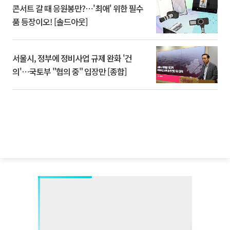
콘서트 갈 때 응원봉만?⋯'최애' 위한 필수
품 등장이오! [솔드아웃]
서울시, 정부에 정비사업 규제 완화 '건
의'⋯국토부 "협의 중" 입장만 [종합]