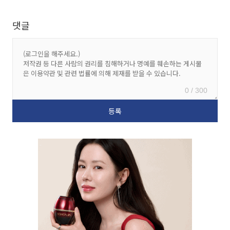
댓글
0 / 300