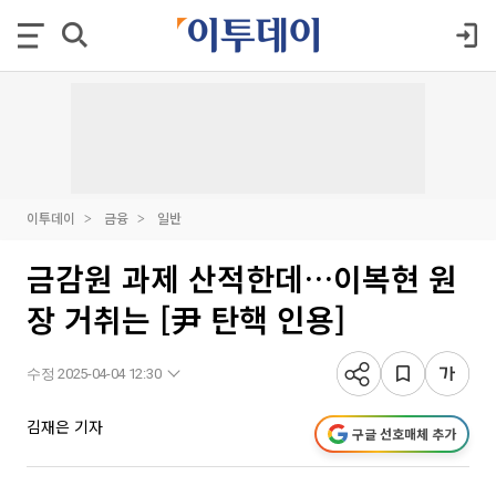
이투데이
금융
일반
금감원 과제 산적한데…이복현 원
장 거취는 [尹 탄핵 인용]
수정 2025-04-04 12:30
김재은 기자
구글 선호매체 추가