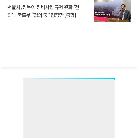
서울시, 정부에 정비사업 규제 완화 '건
의'⋯국토부 "협의 중" 입장만 [종합]