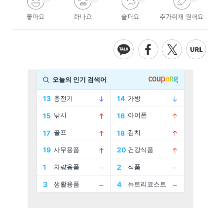
좋아요
화나요
슬퍼요
추가취재 원해요