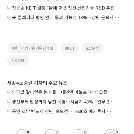
전윤종 KEIT 원장 "올해 더 발전된 산업기술 R&D 추진"
美 클래리티 법안 연내 통과 가능성 13%…상원 문턱서 제동
#한국산업기술기획평가원
#KEIT
#소부장
#국산화
세종=노승길 기자의 주요 뉴스
양파밭 갈아엎은 농가들…내년엔 마늘로 ‘재배 쏠림’
생산부터 밥상까지 덮친 폭염…시금치 43%ㆍ열무 28% 급등
용인·호남 반도체 산단 ‘속도전’…1600조 메가투자 이행 총력
0
0
0
0