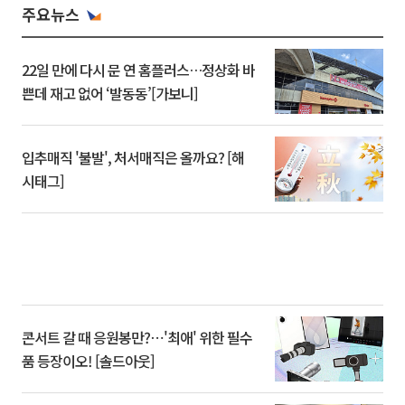
주요뉴스
22일 만에 다시 문 연 홈플러스…정상화 바
쁜데 재고 없어 ‘발동동’[가보니]
입추매직 '불발', 처서매직은 올까요? [해
시태그]
콘서트 갈 때 응원봉만?⋯'최애' 위한 필수
품 등장이오! [솔드아웃]