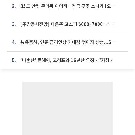
35도 안팎 무더위 이어져…전국 곳곳 소나기 [오늘 날씨]
2.
[주간증시전망] 다음주 코스피 6000~7000⋯“外人 수급은 정책이 변수”
3.
뉴욕증시, 연준 금리인상 기대감 꺾이자 상승...S&P500 사상 최고치 [종합]
4.
'나혼산' 류혜영, 고경표와 16년산 우정…"자취방서 부모님과 마주쳐"
5.