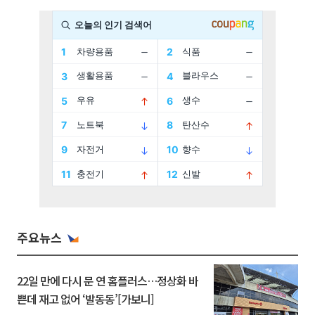
주요뉴스
22일 만에 다시 문 연 홈플러스…정상화 바
쁜데 재고 없어 ‘발동동’[가보니]