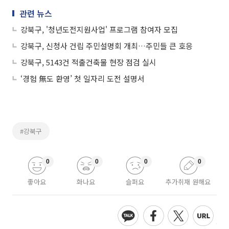
관련 뉴스
강북구, '청년도전지원사업' 프로그램 참여자 모집
강북구, 신청사 건립 주민설명회 개최…주민들 큰 호응
강북구, 5143건 적출건축물 현장 점검 실시
‘경험 無도 환영’ 첫 일자리 도전 설명서
#강북구
0
0
0
0
좋아요
화나요
슬퍼요
추가취재 원해요