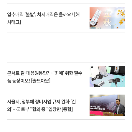
입추매직 '불발', 처서매직은 올까요? [해
시태그]
콘서트 갈 때 응원봉만?⋯'최애' 위한 필수
품 등장이오! [솔드아웃]
서울시, 정부에 정비사업 규제 완화 '건
의'⋯국토부 "협의 중" 입장만 [종합]