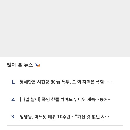
많이 본 뉴스
동해안은 시간당 80㎜ 폭우, 그 외 지역은 폭염…‘극과 극 날씨’
1.
[내일 날씨] 폭염 한풀 꺾여도 무더위 계속⋯동해안 이틀 연속 비
2.
임영웅, 어느덧 데뷔 10주년⋯"가진 것 없던 시절, 내 앞엔 20명의 팬뿐"
3.