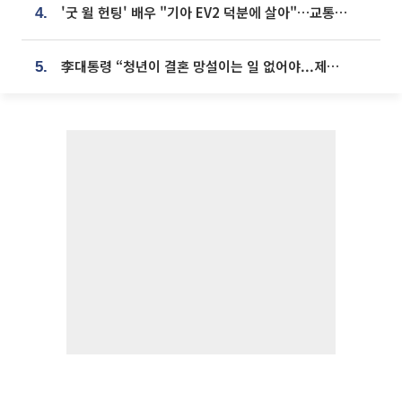
'굿 윌 헌팅' 배우 "기아 EV2 덕분에 살아"…교통사고 후 안전성 극찬
4.
李대통령 “청년이 결혼 망설이는 일 없어야...제도상 불이익 조사”
5.