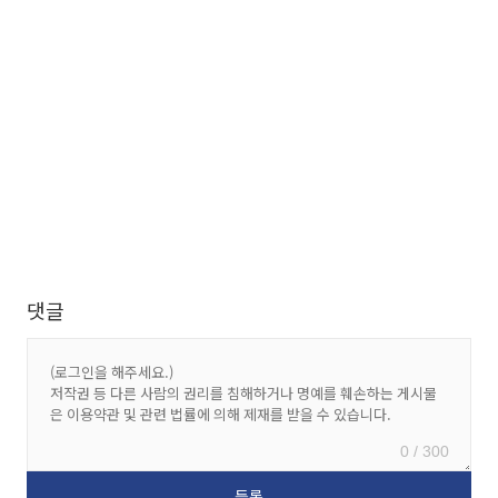
댓글
0 / 300