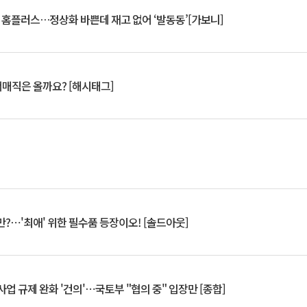
연 홈플러스…정상화 바쁜데 재고 없어 ‘발동동’[가보니]
서매직은 올까요? [해시태그]
?⋯'최애' 위한 필수품 등장이오! [솔드아웃]
업 규제 완화 '건의'⋯국토부 "협의 중" 입장만 [종합]