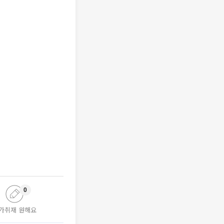
0
가취재 원해요