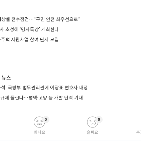
‧비상벨 전수점검…“구민 안전 최우선으로”
사 초청해 ‘명사특강’ 개최한다
공동주택 지원사업 참여 단지 모집
 뉴스
공석' 국방부 법무관리관에 이광표 변호사 내정
 규제 풀린다…평택·고양 등 개발 탄력 기대
0
0
화나요
슬퍼요
추