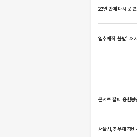
22일 만에 다시 문 
입추매직 '불발', 처
콘서트 갈 때 응원봉만
서울시, 정부에 정비사