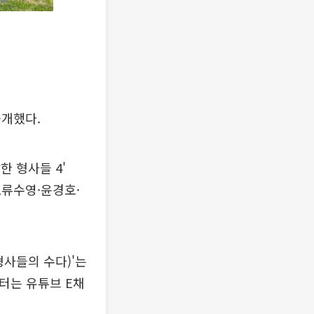
공개했다.
한 형사들 4'
 △류수영·윤경호·
형사들의 수다)'는
부터는 유튜브 E채