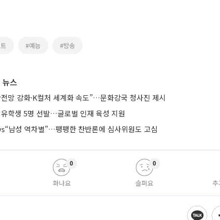
스트
#예능
#방송
 뉴스
안전망 강화·K컬처 세계화 속도”…문화강국 청사진 제시
 유학생 5명 선발…글로벌 인재 육성 지원
”vs“남성 역차별”…팽팽한 찬반론에 심사위원도 고심
0
0
화나요
슬퍼요
추