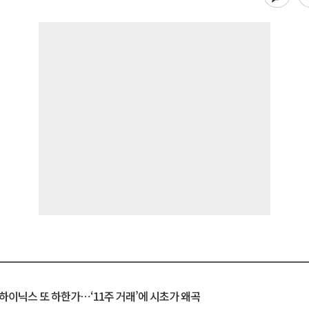
K하이닉스 또 하한가⋯‘11주 거래’에 시초가 왜곡