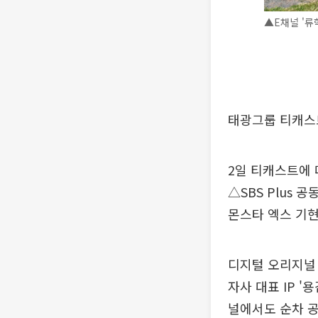
▲E채널 '류
태광그룹 티캐스트
2일 티캐스트에 
△SBS Plus 
몬스타 엑스 기현
디지털 오리지널 
자사 대표 IP 
널에서도 순차 