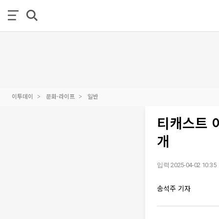
이투데이
문화·라이프
일반
티캐스트 이
개
입력 2025-04-02 10:35
송석주 기자