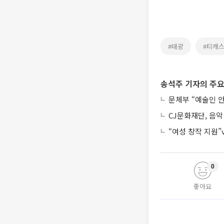
#태광
#티캐
송석주 기자의 주요
문체부 “예술인 
CJ문화재단, 음악
“여성 창작 지원
0
좋아요