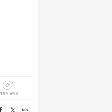
0
가취재 원해요