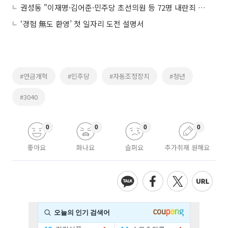
권성동 "이재명·김어준·민주당 초선의원 등 72명 내란죄 고발"
‘경험 無도 환영’ 첫 일자리 도전 설명서
#연금개혁
#민주당
#자동조정장치
#청년
#3040
0
0
0
0
좋아요
화나요
슬퍼요
추가취재 원해요