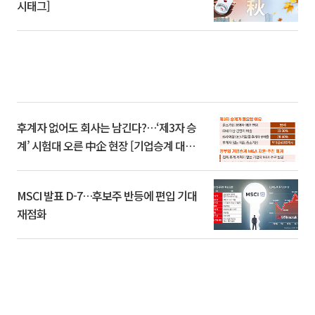
시태그]
후계자 없어도 회사는 남긴다?…‘제3자 승
계’ 시험대 오른 中企 현장 [기업승계 대전
환]
MSCI 발표 D-7…후보주 반등에 편입 기대
재점화