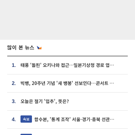
많이 본 뉴스
태풍 '돌핀' 오키나와 접근…일본기상청 경로 업데이트
1.
빅뱅, 20주년 기념 '새 뱅봉' 선보인다⋯콘서트 앞두고 팝업 개최
2.
오늘은 절기 '입추', 뜻은?
3.
합수본, '통계 조작' 서울·경기·충북 선관위 등 추가 압수수색
속보
4.