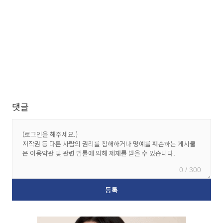
댓글
0 / 300