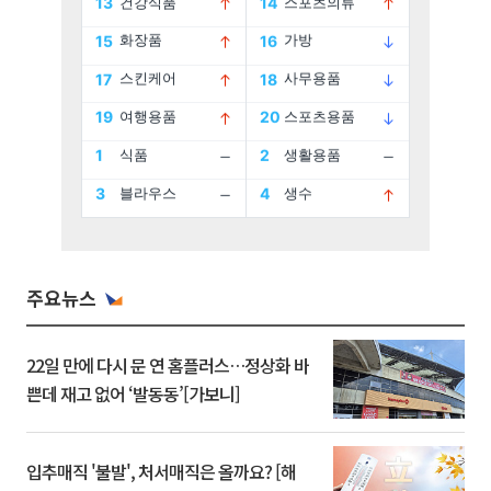
주요뉴스
22일 만에 다시 문 연 홈플러스…정상화 바
쁜데 재고 없어 ‘발동동’[가보니]
입추매직 '불발', 처서매직은 올까요? [해