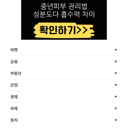
마켓
금융
부동산
산업
경제
국제
정치