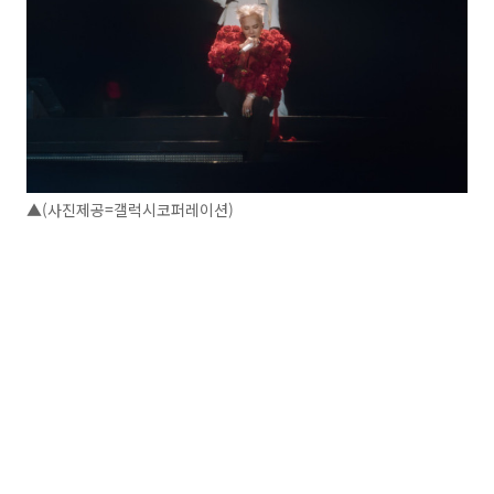
▲(사진제공=갤럭시코퍼레이션)