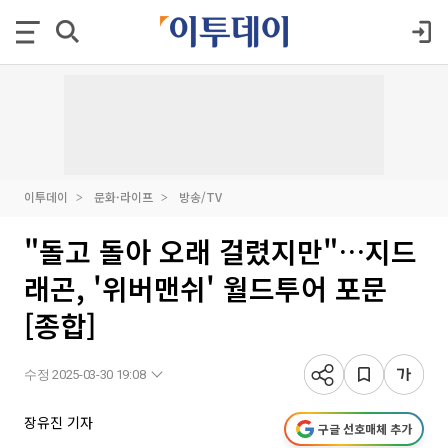
이투데이
문화·라이프
방송/TV
"돌고 돌아 오래 걸렸지만"…지드
래곤, '위버맨쉬' 월드투어 포문
[종합]
수정 2025-03-30 19:08
장유진 기자
구글 선호매체 추가