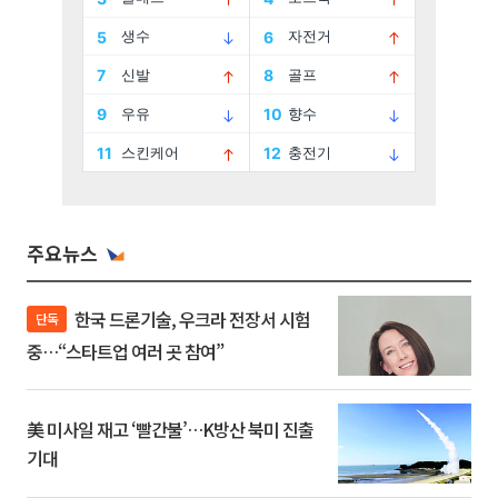
주요뉴스
한국 드론기술, 우크라 전장서 시험
단독
중…“스타트업 여러 곳 참여”
美 미사일 재고 ‘빨간불’…K방산 북미 진출
기대