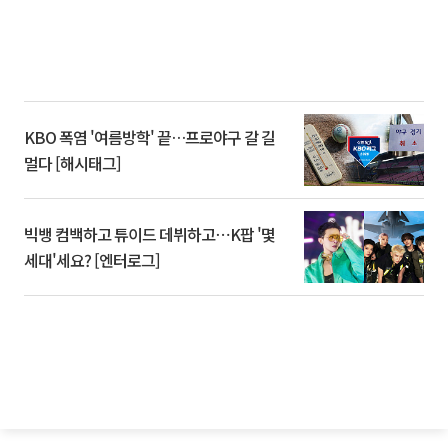
KBO 폭염 '여름방학' 끝…프로야구 갈 길
멀다 [해시태그]
빅뱅 컴백하고 튜이드 데뷔하고⋯K팝 '몇
세대'세요? [엔터로그]