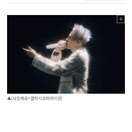
▲(사진제공=갤럭시코퍼레이션)