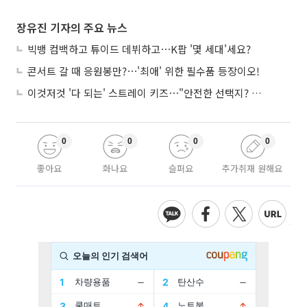
장유진 기자의 주요 뉴스
빅뱅 컴백하고 튜이드 데뷔하고⋯K팝 '몇 세대'세요?
콘서트 갈 때 응원봉만?⋯'최애' 위한 필수품 등장이오!
이것저것 '다 되는' 스트레이 키즈⋯"안전한 선택지? 도전이 재밌죠"
0
0
0
0
좋아요
화나요
슬퍼요
추가취재 원해요