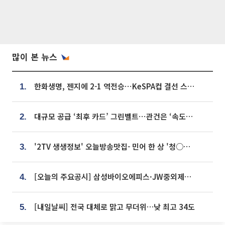
많이 본 뉴스
한화생명, 젠지에 2-1 역전승⋯KeSPA컵 결선 스테이지 2 직행
1.
대규모 공급 ‘최후 카드’ 그린벨트⋯관건은 ‘속도’ [주택공급 승부수의 조건]
2.
'2TV 생생정보' 오늘방송맛집- 민어 한 상 '청○○○' vs 전복 한 상 '명○'
3.
[오늘의 주요공시] 삼성바이오에피스·JW중외제약·한미반도체·SK바이오사이언스 등
4.
[내일날씨] 전국 대체로 맑고 무더위…낮 최고 34도
5.