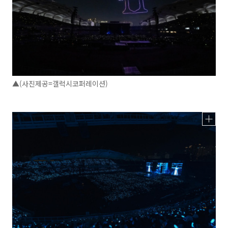
▲(사진제공=갤럭시코퍼레이션)