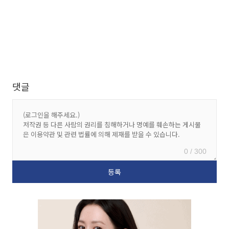
댓글
0 / 300