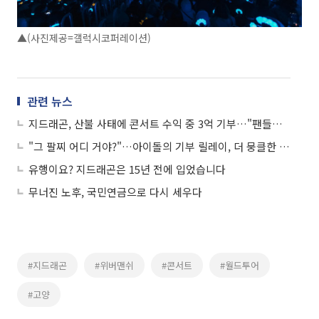
▲(사진제공=갤럭시코퍼레이션)
관련 뉴스
지드래곤, 산불 사태에 콘서트 수익 중 3억 기부…"팬들과 함께"
"그 팔찌 어디 거야?"…아이돌의 기부 릴레이, 더 뭉클한 이유
유행이요? 지드래곤은 15년 전에 입었습니다
무너진 노후, 국민연금으로 다시 세우다
#지드래곤
#위버맨쉬
#콘서트
#월드투어
#고양