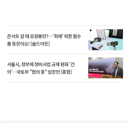
콘서트 갈 때 응원봉만?⋯'최애' 위한 필수
품 등장이오! [솔드아웃]
서울시, 정부에 정비사업 규제 완화 '건
의'⋯국토부 "협의 중" 입장만 [종합]