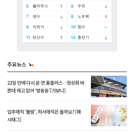
주요뉴스
22일 만에 다시 문 연 홈플러스…정상화 바
쁜데 재고 없어 ‘발동동’[가보니]
입추매직 '불발', 처서매직은 올까요? [해
시태그]