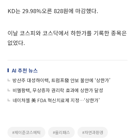
KD는 29.98%오른 828원에 마감했다.
이날 코스피와 코스닥에서 하한가를 기록한 종목은
없었다.
AI 추천 뉴스
방산주 대성하이텍, 트럼프發 안보 불안에 ‘상한가’
비엘팜텍, 무상증자 권리락 효과에 상한가 달성
네이처셀 美 FDA 혁신치료제 지정…‘상한가’
#제이준코스메틱
#올리패스
#자연과환경