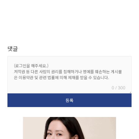
댓글
0 / 300