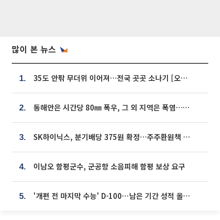
많이 본 뉴스
35도 안팎 무더위 이어져…전국 곳곳 소나기 [오늘 날씨]
1.
동해안은 시간당 80㎜ 폭우, 그 외 지역은 폭염…‘극과 극 날씨’
2.
SK하이닉스, 분기배당 375원 확정…주주환원책 9월로 앞당겨 발표
3.
이남오 함평군수, 군공항 소음피해 함평 보상 요구
4.
'개편 전 마지막 수능' D-100⋯남은 기간 성적 올릴 전략은
5.