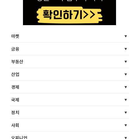
마켓
금융
부동산
산업
경제
국제
정치
사회
오피니언