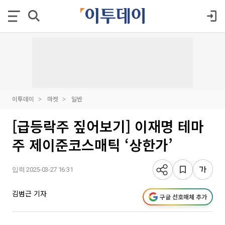
이투데이
마켓
일반
[급등락주 짚어보기] 이재명 테마
주 제이준코스매틱 ‘상한가’
입력 2025-03-27 16:31
김범근 기자
구글 선호매체 추가