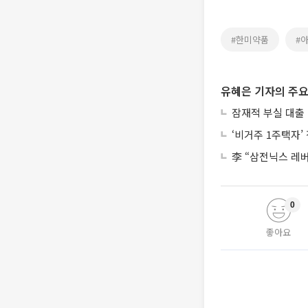
#한미약품
#
유혜은 기자의 주요
잠재적 부실 대출 
‘비거주 1주택자
李 “삼전닉스 레
0
좋아요