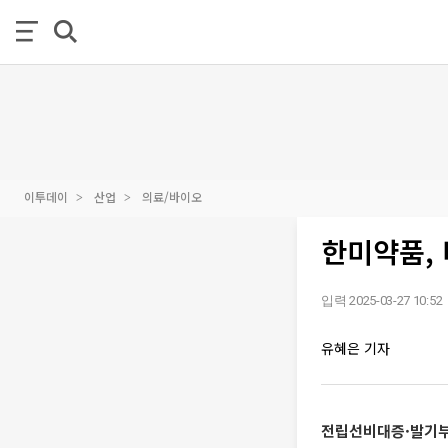
이투데이
산업
의료/바이오
한미약품, 
입력 2025-03-27 10:52
유혜은 기자
전립선비대증·발기부