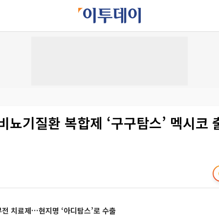
비뇨기질환 복합제 ‘구구탐스’ 멕시코 
전 치료제…현지명 ‘아디탐스’로 수출