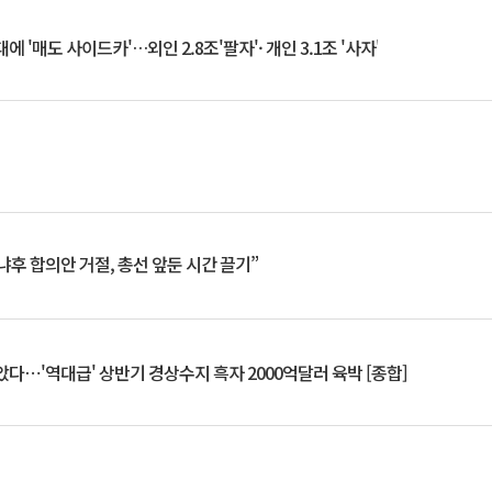
 '매도 사이드카'…외인 2.8조'팔자'· 개인 3.1조 '사자'
냐후 합의안 거절, 총선 앞둔 시간 끌기”
았다⋯'역대급' 상반기 경상수지 흑자 2000억달러 육박 [종합]