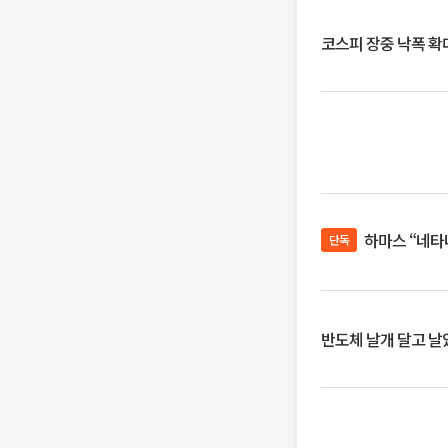
코스피 장중 낙폭 확대에
하마스 “네타
단독
반도체 날개 달고 날