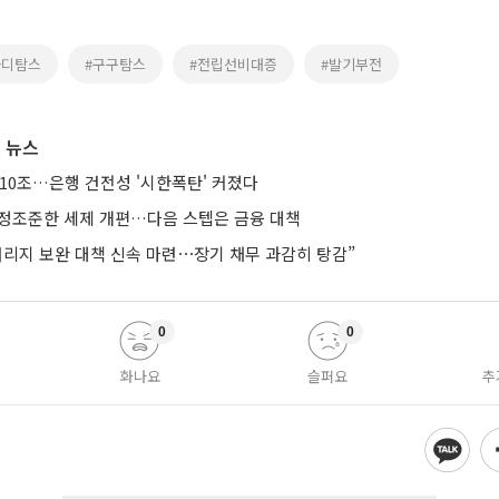
아디탐스
#구구탐스
#전립선비대증
#발기부전
 뉴스
10조…은행 건전성 '시한폭탄' 커졌다
’ 정조준한 세제 개편…다음 스텝은 금융 대책
버리지 보완 대책 신속 마련⋯장기 채무 과감히 탕감”
0
0
화나요
슬퍼요
추