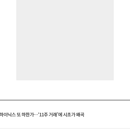
K하이닉스 또 하한가⋯‘11주 거래’에 시초가 왜곡