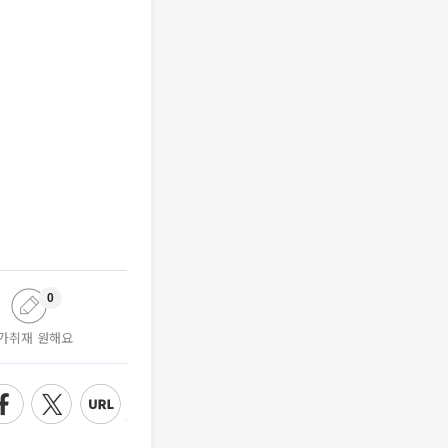
0
가취재 원해요