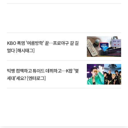
KBO 폭염 '여름방학' 끝…프로야구 갈 길
멀다 [해시태그]
빅뱅 컴백하고 튜이드 데뷔하고⋯K팝 '몇
세대'세요? [엔터로그]