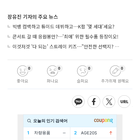
장유진 기자의 주요 뉴스
빅뱅 컴백하고 튜이드 데뷔하고⋯K팝 '몇 세대'세요?
콘서트 갈 때 응원봉만?⋯'최애' 위한 필수품 등장이오!
이것저것 '다 되는' 스트레이 키즈⋯"안전한 선택지? 도전이 재밌죠"
0
0
0
0
좋아요
화나요
슬퍼요
추가취재 원해요