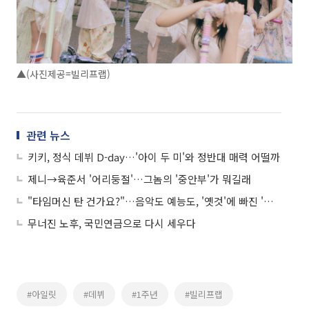
▲(사진제공=빌리프랩)
관련 뉴스
키키, 정식 데뷔 D-day…'아이 두 미'와 정반대 매력 어떨까
제니→육준서 '어리둥절'…그놈의 '중안부'가 뭐길래
"타임머신 탄 건가요?"…음악도 예능도, '옛것'에 빠진 '요즘 것들'
무너진 노후, 국민연금으로 다시 세우다
#아일릿
#데뷔
#1주년
#빌리프랩