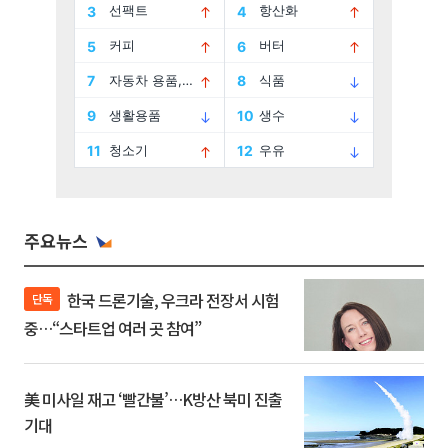
주요뉴스
한국 드론기술, 우크라 전장서 시험
단독
중…“스타트업 여러 곳 참여”
美 미사일 재고 ‘빨간불’…K방산 북미 진출
기대