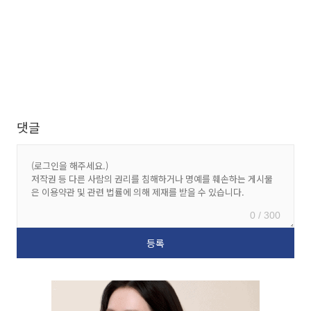
댓글
0 / 300