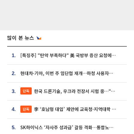
많이 본 뉴스
[특징주] “탄약 부족하다“ 美 국방부 증산 요청에⋯국내 방산주 급등세
1.
현대차·기아, 이번 주 임단협 재개…하청 사용자성 재심도 ‘변수’
2.
한국 드론기술, 우크라 전장서 시험 중…“스타트업 여러 곳 참여”
단독
3.
李 ‘호남형 대입’ 제안에 교육청·지역대학 서·논술형 입시 연계 '착수'
단독
4.
SK하이닉스 ‘자사주 성과급’ 갈등 격화…통합노조 출범 움직임
5.