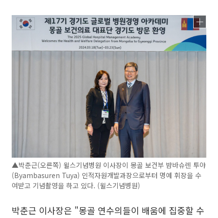
▲박춘근(오른쪽) 윌스기념병원 이사장이 몽골 보건부 뱜바슈렌 투야
(Byambasuren Tuya) 인적자원개발과장으로부터 명예 휘장을 수
여받고 기념촬영을 하고 있다. (윌스기념병원)
박춘근 이사장은 "몽골 연수의들이 배움에 집중할 수