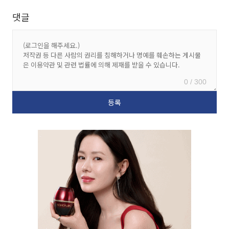
댓글
0 / 300