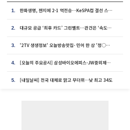
한화생명, 젠지에 2-1 역전승⋯KeSPA컵 결선 스테이지 2 직행
1.
대규모 공급 ‘최후 카드’ 그린벨트⋯관건은 ‘속도’ [주택공급 승부수의 조건]
2.
'2TV 생생정보' 오늘방송맛집- 민어 한 상 '청○○○' vs 전복 한 상 '명○'
3.
[오늘의 주요공시] 삼성바이오에피스·JW중외제약·한미반도체·SK바이오사이언스 등
4.
[내일날씨] 전국 대체로 맑고 무더위…낮 최고 34도
5.