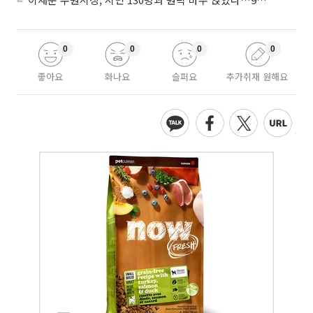
0
0
0
0
좋아요
화나요
슬퍼요
추가취재 원해요