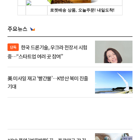
주요뉴스
한국 드론기술, 우크라 전장서 시험
단독
중…“스타트업 여러 곳 참여”
美 미사일 재고 ‘빨간불’…K방산 북미 진출
기대