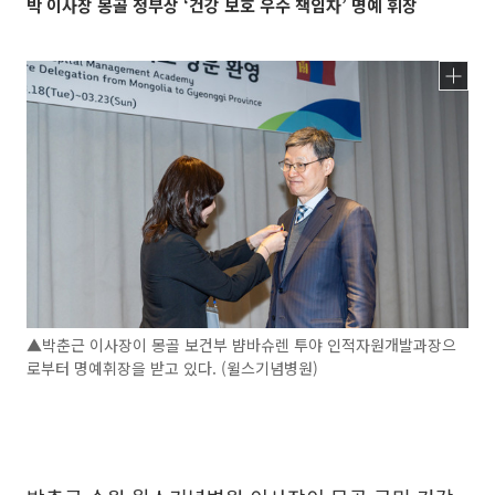
박 이사장 몽골 정부상 ‘건강 보호 우수 책임자’ 명예 휘장
▲박춘근 이사장이 몽골 보건부 뱜바슈렌 투야 인적자원개발과장으
로부터 명예휘장을 받고 있다. (윌스기념병원)