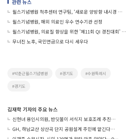
관련 뉴스
윌스기념병원 척추센터 연구팀, ‘새로운 양방향 내시경 수술’ 연구논문 발표
윌스기념병원, 해외 의료인 우수 연수기관 선정
윌스기념병원, 의료질 향상을 위한 '제11회 QI 경진대회' 개최
무너진 노후, 국민연금으로 다시 세우다
#박춘근윌스기념병원
#경기도
#수원특례시
#경기도
김재학 기자의 주요 뉴스
신현녀 용인시의원, 반딧불이 서식지 보호조례 추진…"개발과 생태 조화"
GH, 하남교산 상산곡 단지 공원설계 주민에 맡긴다…5만㎡ 녹지
이재준 수원시장, 시민 130명과 원탁 마주 앉았다…9월 비전선포 마지막 관문