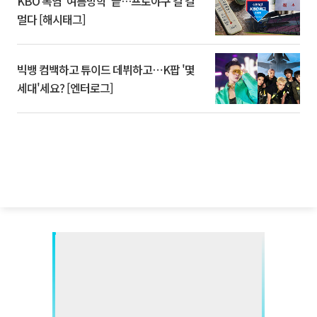
KBO 폭염 '여름방학' 끝…프로야구 갈 길
멀다 [해시태그]
빅뱅 컴백하고 튜이드 데뷔하고⋯K팝 '몇
세대'세요? [엔터로그]