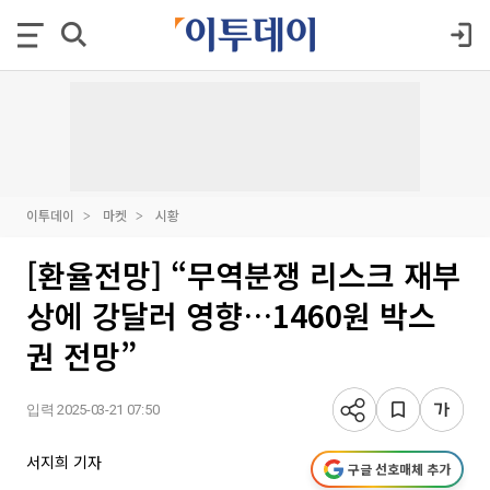
이투데이
마켓
시황
[환율전망] “무역분쟁 리스크 재부
상에 강달러 영향…1460원 박스
권 전망”
입력 2025-03-21 07:50
서지희 기자
구글 선호매체 추가