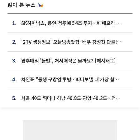
많이 본 뉴스
SK하이닉스, 용인·청주에 54조 투자…AI 메모리 생산기지 키운다
1.
'2TV 생생정보' 오늘방송맛집- 배우 강성진 단골! 쌀국수ㆍ푸팟퐁 커리 맛집 '블○○○'
2.
입추매직 '불발', 처서매직은 올까요? [해시태그]
3.
차인표 "동생 구강암 투병…떠나보낼 때 가장 힘들었다”
4.
서울 40도 찍더니 하남 40.8도·광양 40.2도…전국 '펄펄'
5.