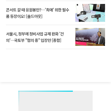
콘서트 갈 때 응원봉만?⋯'최애' 위한 필수
품 등장이오! [솔드아웃]
서울시, 정부에 정비사업 규제 완화 '건
의'⋯국토부 "협의 중" 입장만 [종합]