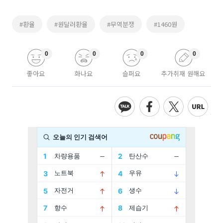
#환율
#원달러환율
#무역분쟁
#1460원
0
0
0
0
좋아요
화나요
슬퍼요
추가취재 원해요