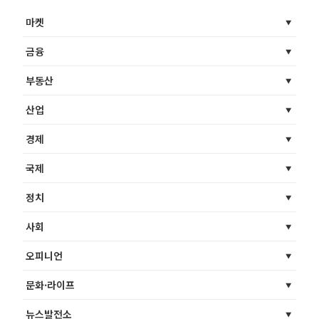
마켓
금융
부동산
산업
경제
국제
정치
사회
오피니언
문화·라이프
뉴스발전소