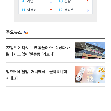
주요뉴스
22일 만에 다시 문 연 홈플러스…정상화 바
쁜데 재고 없어 ‘발동동’[가보니]
입추매직 '불발', 처서매직은 올까요? [해
시태그]