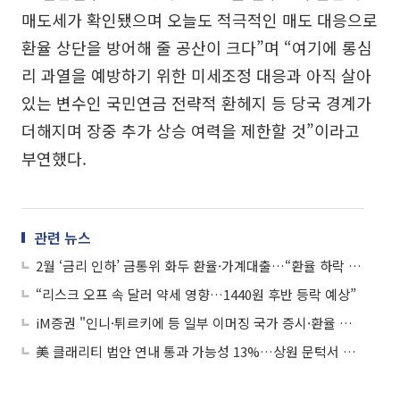
매도세가 확인됐으며 오늘도 적극적인 매도 대응으로
환율 상단을 방어해 줄 공산이 크다”며 “여기에 롱심
리 과열을 예방하기 위한 미세조정 대응과 아직 살아
있는 변수인 국민연금 전략적 환헤지 등 당국 경계가
더해지며 장중 추가 상승 여력을 제한할 것”이라고
부연했다.
관련 뉴스
2월 ‘금리 인하’ 금통위 화두 환율·가계대출…“환율 하락 왜 제약?”
“리스크 오프 속 달러 약세 영향…1440원 후반 등락 예상”
iM증권 "인니·튀르키에 등 일부 이머징 국가 증시·환율 흐름 경계해야"
美 클래리티 법안 연내 통과 가능성 13%…상원 문턱서 제동