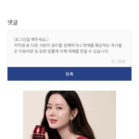
댓글
0 / 300