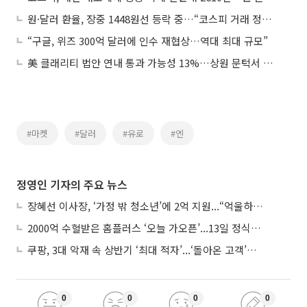
원·달러 환율, 장중 1448원선 등락 중…“코스피 거래 정지 영향 없어”
“구글, 위즈 300억 달러에 인수 재협상…역대 최대 규모”
美 클래리티 법안 연내 통과 가능성 13%…상원 문턱서 제동
#마켓
#달러
#유로
#엔
정영인 기자의 주요 뉴스
장혜선 이사장, ‘가정 밖 청소년’에 2억 지원...“억울하고 아파도 단단해지길”
2000억 수혈받은 홈플러스 ‘오늘 가오픈’...13일 정식 개장 시험대
쿠팡, 3대 악재 속 상반기 ‘최대 적자’...‘돌아온 고객’에 수익성 반등 주목
0
0
0
0