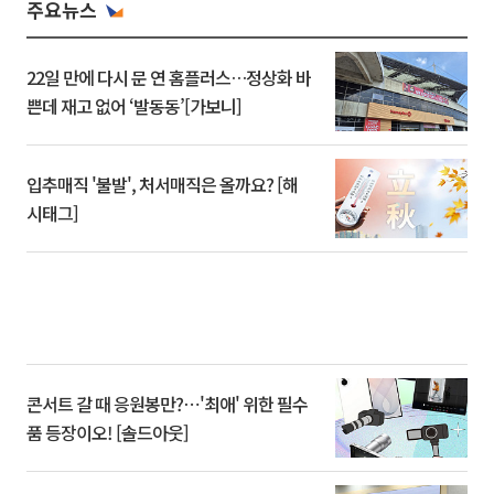
주요뉴스
22일 만에 다시 문 연 홈플러스…정상화 바
쁜데 재고 없어 ‘발동동’[가보니]
입추매직 '불발', 처서매직은 올까요? [해
시태그]
콘서트 갈 때 응원봉만?⋯'최애' 위한 필수
품 등장이오! [솔드아웃]