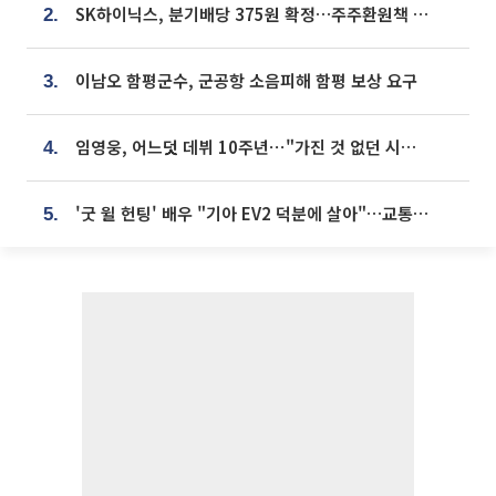
SK하이닉스, 분기배당 375원 확정…주주환원책 9월로 앞당겨 발표
2.
이남오 함평군수, 군공항 소음피해 함평 보상 요구
3.
임영웅, 어느덧 데뷔 10주년⋯"가진 것 없던 시절, 내 앞엔 20명의 팬뿐"
4.
'굿 윌 헌팅' 배우 "기아 EV2 덕분에 살아"…교통사고 후 안전성 극찬
5.