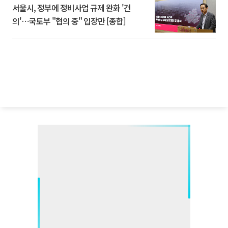
서울시, 정부에 정비사업 규제 완화 '건
의'⋯국토부 "협의 중" 입장만 [종합]