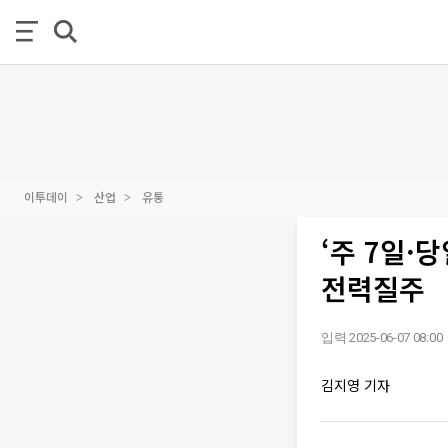
이투데이
산업
유통
‘주 7일·
전력질주
입력 2025-06-07 08:00
김지영 기자