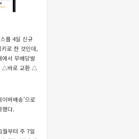
비스를 4일 신규
입키로 한 것인데,
 내에서 무배당발
 △바로 교환 △
‘네이버배송’으로
화했다.
1월부터 주 7일