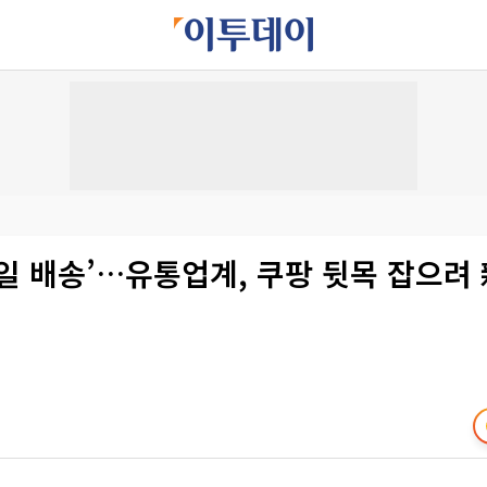
당일 배송’…유통업계, 쿠팡 뒷목 잡으려