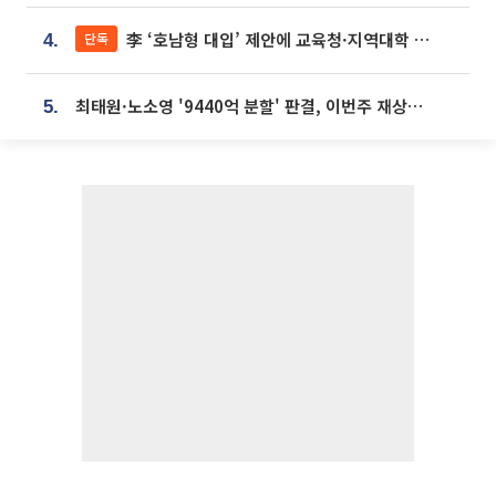
李 ‘호남형 대입’ 제안에 교육청·지역대학 서·논술형 입시 연계 '착수'
단독
4.
최태원·노소영 '9440억 분할' 판결, 이번주 재상고 여부 주목
5.