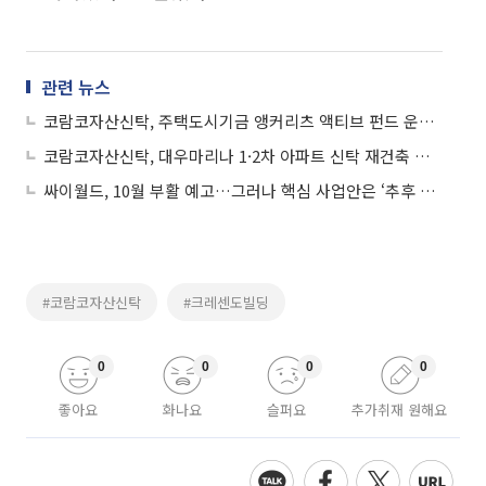
관련 뉴스
코람코자산신탁, 주택도시기금 앵커리츠 액티브 펀드 운용사 모집
코람코자산신탁, 대우마리나 1·2차 아파트 신탁 재건축 추진
싸이월드, 10월 부활 예고…그러나 핵심 사업안은 ‘추후 공개’
#코람코자산신탁
#크레센도빌딩
0
0
0
0
좋아요
화나요
슬퍼요
추가취재 원해요