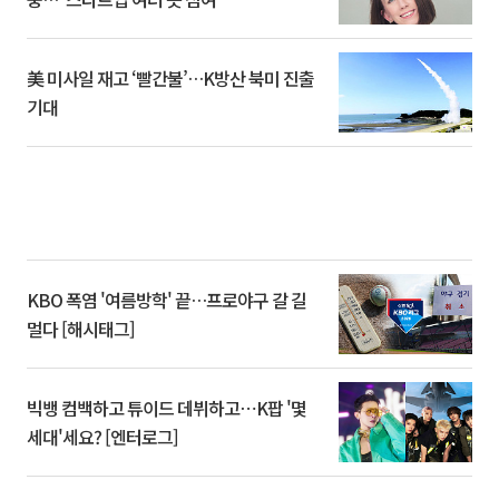
美 미사일 재고 ‘빨간불’…K방산 북미 진출
기대
KBO 폭염 '여름방학' 끝…프로야구 갈 길
멀다 [해시태그]
빅뱅 컴백하고 튜이드 데뷔하고⋯K팝 '몇
세대'세요? [엔터로그]