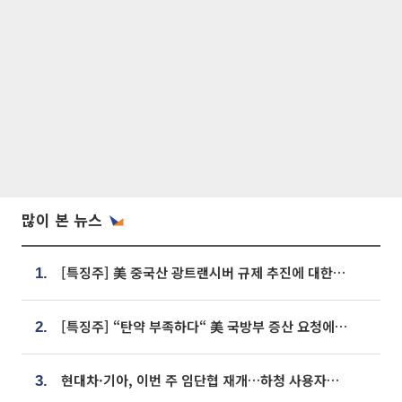
많이 본 뉴스
[특징주] 美 중국산 광트랜시버 규제 추진에 대한광통신 등 광통신株 강세
1.
[특징주] “탄약 부족하다“ 美 국방부 증산 요청에⋯국내 방산주 급등세
2.
현대차·기아, 이번 주 임단협 재개…하청 사용자성 재심도 ‘변수’
3.