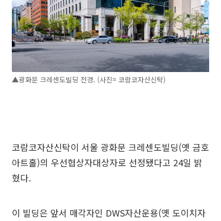
▲광화문 크레센도빌딩 전경. (사진= 코람코자산신탁)
코람코자산신탁이 서울 광화문 크레센도빌딩(옛 금호
아트홀)의 우선협상자대상자로 선정됐다고 24일 밝
혔다.
이 빌딩은 앞서 매각자인 DWS자산운용(옛 도이치자