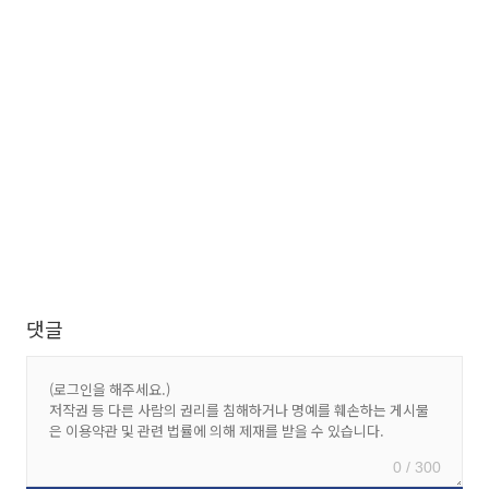
댓글
0 / 300