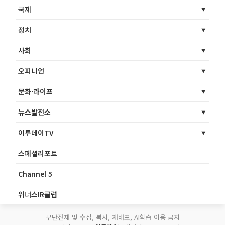
국제
정치
사회
오피니언
문화·라이프
뉴스발전소
이투데이TV
스페셜리포트
Channel 5
위너스IR클럽
무단전재 및 수집, 복사, 재배포, AI학습 이용 금지