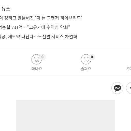
 뉴스
더 강하고 알뜰해진 ‘더 뉴 그랜저 하이브리드’
업손실 731억…“고유가에 수익성 악화”
공, 재도약 나선다…노선별 서비스 차별화
0
0
화나요
슬퍼요
추