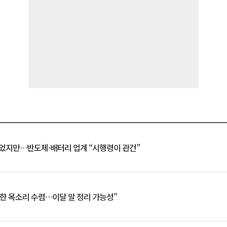
일 벗었지만…반도체·배터리 업계 “시행령이 관건”
한 목소리 수렴…이달 말 정리 가능성”