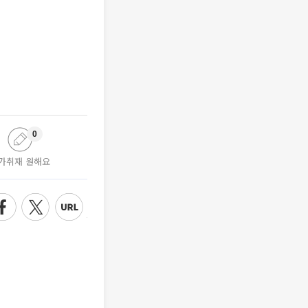
0
가취재 원해요