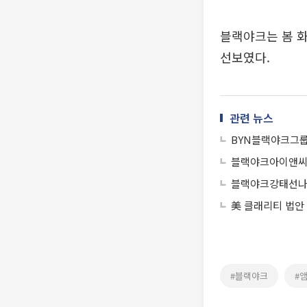
블랙야크는 봄 
선보였다.
관련 뉴스
BYN블랙야크그룹
블랙야크아이앤씨,
블랙야크강태선나눔
美 클래리티 법안
#블랙야크
#