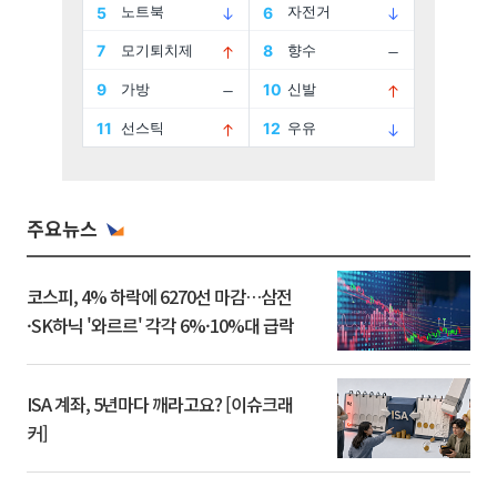
주요뉴스
코스피, 4% 하락에 6270선 마감…삼전
·SK하닉 '와르르' 각각 6%·10%대 급락
ISA 계좌, 5년마다 깨라고요? [이슈크래
커]