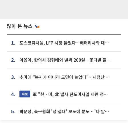
많이 본 뉴스
포스코퓨처엠, LFP 시장 뚫었다…배터리사와 대규모 장기 공급 합의
1.
아옳이, 한의사 김형배와 벌써 200일⋯꽃다발 들고 "프러포즈 아냐"
2.
추미애 "복지가 아니라 도민이 늘었다"…재정난 책임론 정면돌파
3.
軍 "한ㆍ미, 北 발사 탄도미사일 제원 정밀분석 중"
속보
4.
박문성, 축구협회 '성 접대' 보도에 분노…"다 말아먹으려고 작정했나"
5.