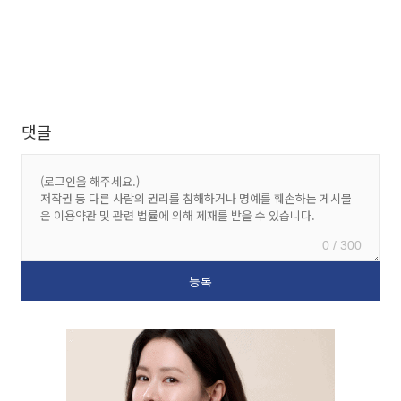
댓글
0 / 300