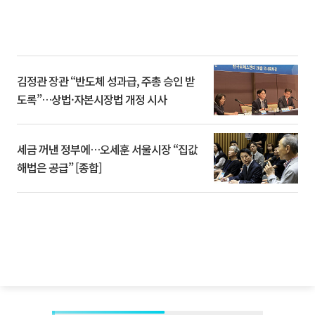
김정관 장관 “반도체 성과급, 주총 승인 받
도록”…상법·자본시장법 개정 시사
세금 꺼낸 정부에…오세훈 서울시장 “집값
해법은 공급” [종합]