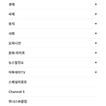
경제
국제
정치
사회
오피니언
문화·라이프
뉴스발전소
이투데이TV
스페셜리포트
Channel 5
위너스IR클럽