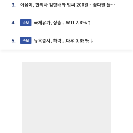
아옳이, 한의사 김형배와 벌써 200일⋯꽃다발 들고 "프러포즈 아냐"
3.
국제유가, 상승...WTI 2.8%↑
속보
4.
뉴욕증시, 하락...다우 0.85%↓
속보
5.