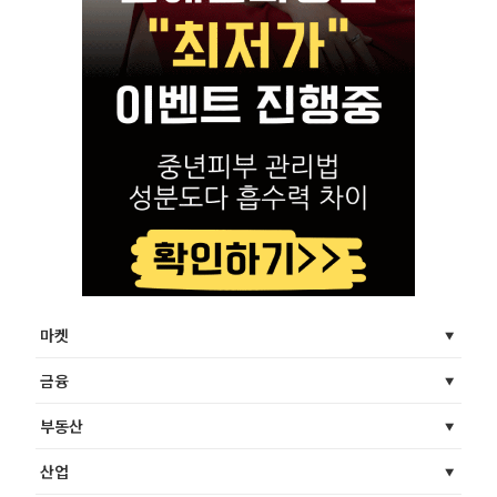
마켓
금융
부동산
산업