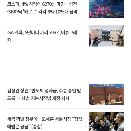
코스피, 4% 하락에 6270선 마감…삼전
·SK하닉 '와르르' 각각 6%·10%대 급락
ISA 계좌, 5년마다 깨라고요? [이슈크래
커]
김정관 장관 “반도체 성과급, 주총 승인 받
도록”…상법·자본시장법 개정 시사
세금 꺼낸 정부에…오세훈 서울시장 “집값
해법은 공급” [종합]