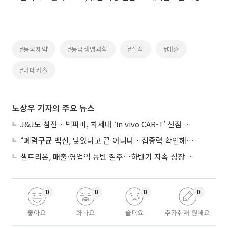
#동국제약
#동국생명과학
#실적
#매출
#마데카솔
노상우 기자의 주요 뉴스
J&J도 참전…빅파마, 차세대 ‘in vivo CAR-T’ 선점 경쟁 본격화
“폐렴구균 백신, 맞았다고 끝 아니다…접종력 확인해야”
셀트리온, 매출·영업익 동반 질주…하반기 지속 성장 전망에 주목
0
0
0
0
좋아요
화나요
슬퍼요
추가취재 원해요