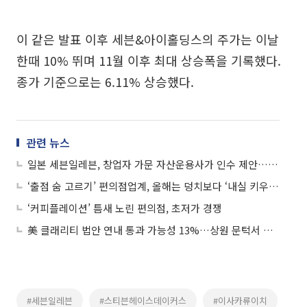
이 같은 발표 이후 세븐&아이홀딩스의 주가는 이날
한때 10% 뛰며 11월 이후 최대 상승폭을 기록했다.
종가 기준으로는 6.11% 상승했다.
관련 뉴스
일본 세븐일레븐, 창업자 가문 자산운용사가 인수 제안…비상장화 목표
‘출점 숨 고르기’ 편의점업계, 올해는 덩치보다 ‘내실 키우기’
‘커피플레이션’ 틈새 노린 편의점, 초저가 경쟁
美 클래리티 법안 연내 통과 가능성 13%…상원 문턱서 제동
#세븐일레븐
#스티븐헤이스데이커스
#이사카류이치