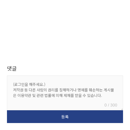
댓글
0 / 300