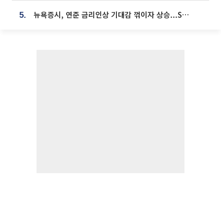
뉴욕증시, 연준 금리인상 기대감 꺾이자 상승...S&P500 사상 최고치 [종합]
5.