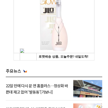
주요뉴스
22일 만에 다시 문 연 홈플러스…정상화 바
쁜데 재고 없어 ‘발동동’[가보니]