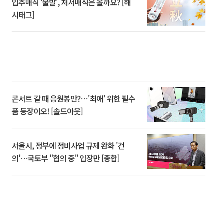
입추매직 '불발', 처서매직은 올까요? [해
시태그]
콘서트 갈 때 응원봉만?⋯'최애' 위한 필수
품 등장이오! [솔드아웃]
서울시, 정부에 정비사업 규제 완화 '건
의'⋯국토부 "협의 중" 입장만 [종합]