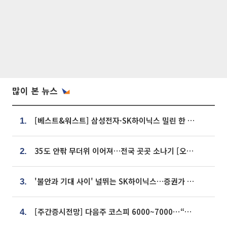
많이 본 뉴스
[베스트&워스트] 삼성전자·SK하이닉스 밀린 한 주…상상인증권은 85% 급등
1.
35도 안팎 무더위 이어져…전국 곳곳 소나기 [오늘 날씨]
2.
'불안과 기대 사이' 널뛰는 SK하이닉스…증권가 "HBM4·LTA 기반 펀터멘털 견고"
3.
[주간증시전망] 다음주 코스피 6000~7000⋯“外人 수급은 정책이 변수”
4.