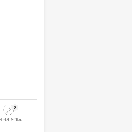
0
가취재 원해요