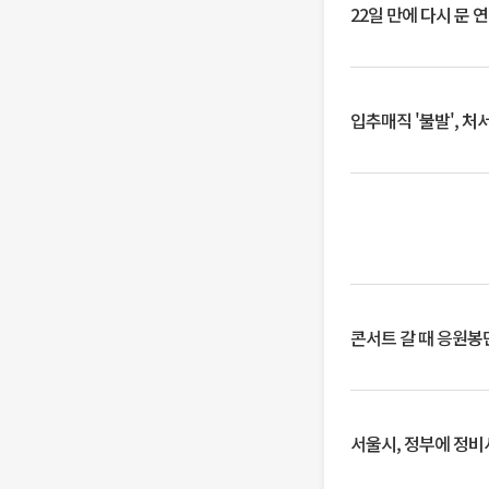
22일 만에 다시 문 
입추매직 '불발', 처
콘서트 갈 때 응원봉만
서울시, 정부에 정비사