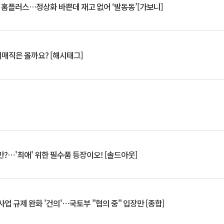
연 홈플러스…정상화 바쁜데 재고 없어 ‘발동동’[가보니]
서매직은 올까요? [해시태그]
?⋯'최애' 위한 필수품 등장이오! [솔드아웃]
업 규제 완화 '건의'⋯국토부 "협의 중" 입장만 [종합]