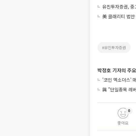
유진투자증권, 중고
美 클래리티 법안
#유진투자증권
박정호 기자의 주요
'코인 엑소더스' 
與 "단일종목 레
0
좋아요