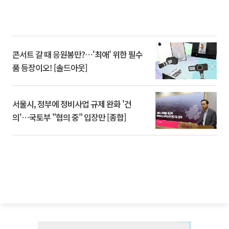
콘서트 갈 때 응원봉만?⋯'최애' 위한 필수
품 등장이오! [솔드아웃]
서울시, 정부에 정비사업 규제 완화 '건
의'⋯국토부 "협의 중" 입장만 [종합]