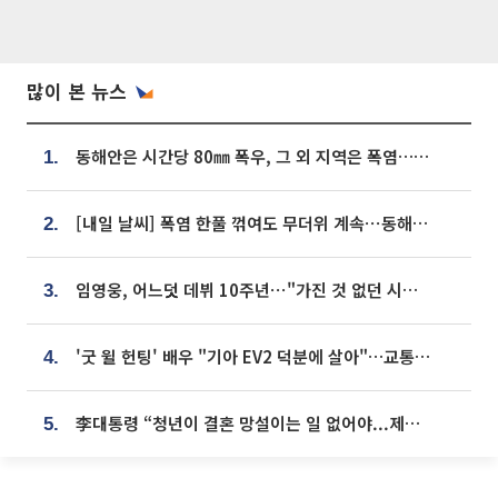
많이 본 뉴스
동해안은 시간당 80㎜ 폭우, 그 외 지역은 폭염…‘극과 극 날씨’
1.
[내일 날씨] 폭염 한풀 꺾여도 무더위 계속⋯동해안 이틀 연속 비
2.
임영웅, 어느덧 데뷔 10주년⋯"가진 것 없던 시절, 내 앞엔 20명의 팬뿐"
3.
'굿 윌 헌팅' 배우 "기아 EV2 덕분에 살아"…교통사고 후 안전성 극찬
4.
李대통령 “청년이 결혼 망설이는 일 없어야...제도상 불이익 조사”
5.