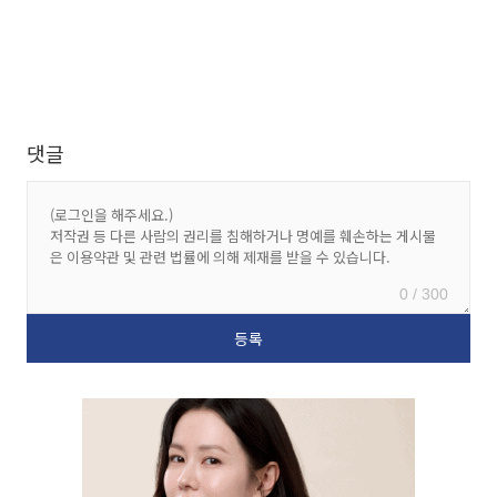
댓글
0 / 300