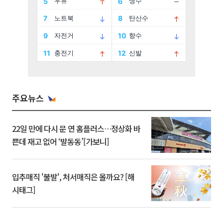
주요뉴스
22일 만에 다시 문 연 홈플러스…정상화 바
쁜데 재고 없어 ‘발동동’[가보니]
입추매직 '불발', 처서매직은 올까요? [해
시태그]