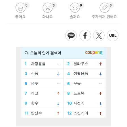
0
0
0
0
좋아요
화나요
슬퍼요
추가취재 원해요