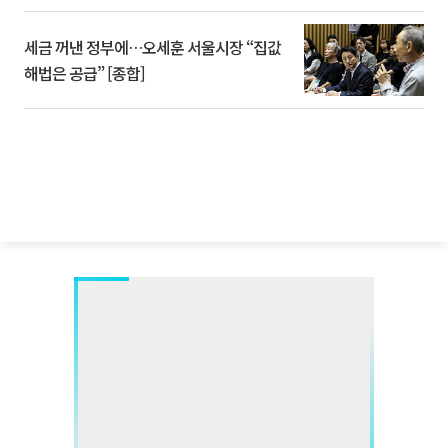
세금 꺼낸 정부에…오세훈 서울시장 “집값
해법은 공급” [종합]