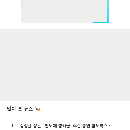
많이 본 뉴스
김정관 장관 “반도체 성과급, 주총 승인 받도록”…상법·자본시장법 개정 시사
1.