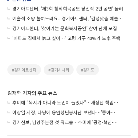
경기아트센터, ‘제3회 창작희곡공모 당선작 2편 공연’ 올려
예술적 소양 높여드려요...경기아트센터, '감성맞춤 예술아카데미' 수강생 모집
경기아트센터, ‘찾아가는 문화복지공연’ 참여 단체 모집
‘아파도 집에서 늙고 싶어…’ 고령 가구 40%가 노후 주택
#경기아트센터
#경기시나위
#경기도
김재학 기자의 주요 뉴스
추미애 "복지가 아니라 도민이 늘었다"…재정난 책임론 정면돌파
이상일 시장, 다낭에 용인청년봉사단 보낸다…'좋아용 거리' 만든다
경기신보, 남양주본점 첫 워크숍…추미애 '공정·혁신·포용' 전면 반영