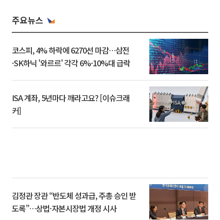
주요뉴스
코스피, 4% 하락에 6270선 마감…삼전
·SK하닉 '와르르' 각각 6%·10%대 급락
ISA 계좌, 5년마다 깨라고요? [이슈크래
커]
김정관 장관 “반도체 성과급, 주총 승인 받
도록”…상법·자본시장법 개정 시사