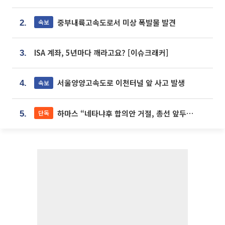
중부내륙고속도로서 미상 폭발물 발견
속보
2.
ISA 계좌, 5년마다 깨라고요? [이슈크래커]
3.
서울양양고속도로 이천터널 앞 사고 발생
속보
4.
하마스 “네타냐후 합의안 거절, 총선 앞두고 시간 끌기”
단독
5.