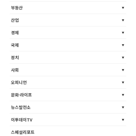
부동산
산업
경제
국제
정치
사회
오피니언
문화·라이프
뉴스발전소
이투데이TV
스페셜리포트