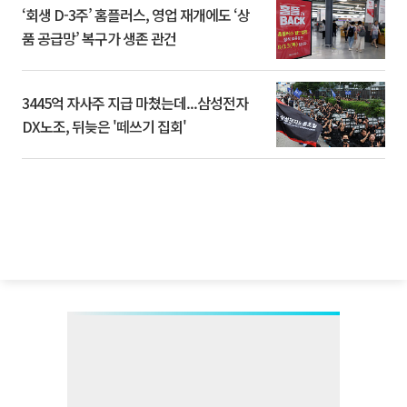
‘회생 D-3주’ 홈플러스, 영업 재개에도 ‘상
품 공급망’ 복구가 생존 관건
3445억 자사주 지급 마쳤는데...삼성전자
DX노조, 뒤늦은 '떼쓰기 집회'