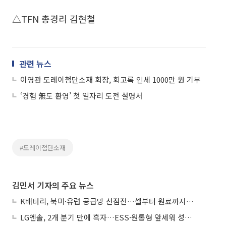
△TFN 총경리 김현철
관련 뉴스
이영관 도레이첨단소재 회장, 회고록 인세 1000만 원 기부
‘경험 無도 환영’ 첫 일자리 도전 설명서
#도레이첨단소재
김민서 기자의 주요 뉴스
K배터리, 북미·유럽 공급망 선점전…셀부터 원료까지 현지화
LG엔솔, 2개 분기 만에 흑자…ESS·원통형 앞세워 성장 가속