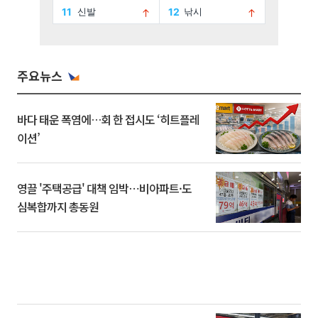
주요뉴스
바다 태운 폭염에…회 한 접시도 ‘히트플레
이션’
영끌 '주택공급' 대책 임박⋯비아파트·도
심복합까지 총동원