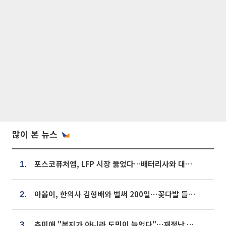
많이 본 뉴스
포스코퓨처엠, LFP 시장 뚫었다…배터리사와 대규모 장기 공급 합의
1.
아옳이, 한의사 김형배와 벌써 200일⋯꽃다발 들고 "프러포즈 아냐"
2.
추미애 "복지가 아니라 도민이 늘었다"…재정난 책임론 정면돌파
3.