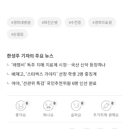
#경희대병원
#파킨슨병
#수전증
#경희의료원
#손떨림
한성주 기자의 주요 뉴스
‘레켐비’ 독주 치매 치료제 시장…국산 신약 등장하나
배재고, ‘스타벅스 가야지’ 선창 학생 2명 중징계
여야, '선관위 특검' 국민추천위원 6명 인선 완료
0
0
0
0
좋아요
화나요
슬퍼요
추가취재 원해요