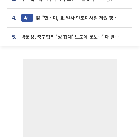
軍 "한ㆍ미, 北 발사 탄도미사일 제원 정밀분석 중"
속보
4.
박문성, 축구협회 '성 접대' 보도에 분노…"다 말아먹으려고 작정했나"
5.