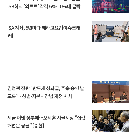
·SK하닉 '와르르' 각각 6%·10%대 급락
ISA 계좌, 5년마다 깨라고요? [이슈크래
커]
김정관 장관 “반도체 성과급, 주총 승인 받
도록”…상법·자본시장법 개정 시사
세금 꺼낸 정부에…오세훈 서울시장 “집값
해법은 공급” [종합]