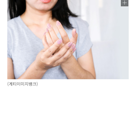
(게티이미지뱅크)