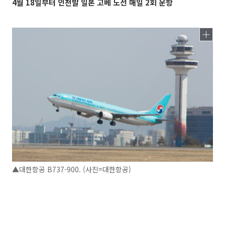
4월 18일부터 인천발 일본 고베 노선 매일 2회 운항
▲대한항공 B737-900. (사진=대한항공)