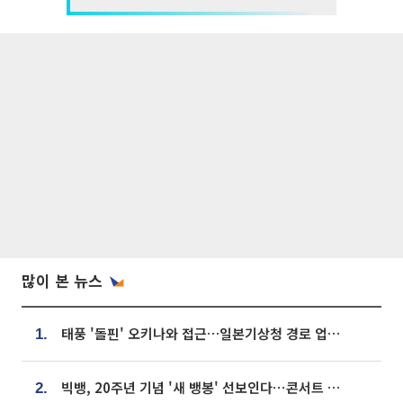
많이 본 뉴스
태풍 '돌핀' 오키나와 접근…일본기상청 경로 업데이트
1.
빅뱅, 20주년 기념 '새 뱅봉' 선보인다⋯콘서트 앞두고 팝업 개최
2.