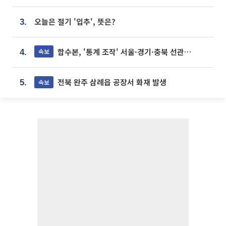
오늘은 절기 '입추', 뜻은?
3.
합수본, '통계 조작' 서울·경기·충북 선관위 등 추가 압수수색
속보
4.
전북 완주 삼례읍 공장서 화재 발생
속보
5.