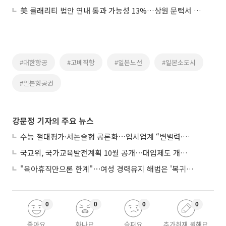
美 클래리티 법안 연내 통과 가능성 13%…상원 문턱서 제동
#대한항공
#고베직항
#일본노선
#일본소도시
#일본항공권
강문정 기자의 주요 뉴스
수능 절대평가·서논술형 공론화⋯입시업계 “변별력·사교육 대책 먼저”
국교위, 국가교육발전계획 10월 공개⋯대입제도 개편 공론화 추진
"육아휴직만으론 한계"⋯여성 경력유지 해법은 '복귀 후 유연근무’
0
0
0
0
좋아요
화나요
슬퍼요
추가취재 원해요