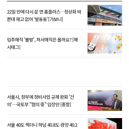
22일 만에 다시 문 연 홈플러스…정상화 바
쁜데 재고 없어 ‘발동동’[가보니]
입추매직 '불발', 처서매직은 올까요? [해
시태그]
서울시, 정부에 정비사업 규제 완화 '건
의'⋯국토부 "협의 중" 입장만 [종합]
서울 40도 찍더니 하남 40.8도·광양 40.2