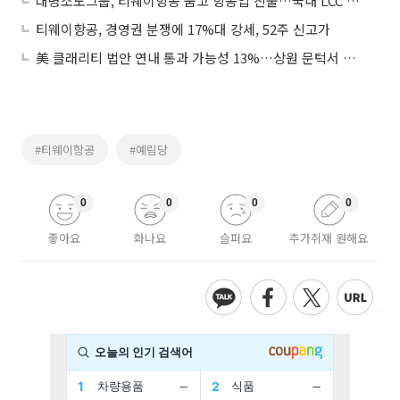
대명소노그룹, 티웨이항공 품고 항공업 진출…국내 LCC 지각변동
티웨이항공, 경영권 분쟁에 17%대 강세, 52주 신고가
美 클래리티 법안 연내 통과 가능성 13%…상원 문턱서 제동
#티웨이항공
#예림당
0
0
0
0
좋아요
화나요
슬퍼요
추가취재 원해요