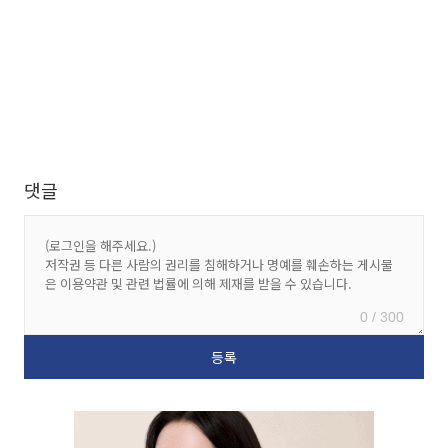
댓글
0 / 300