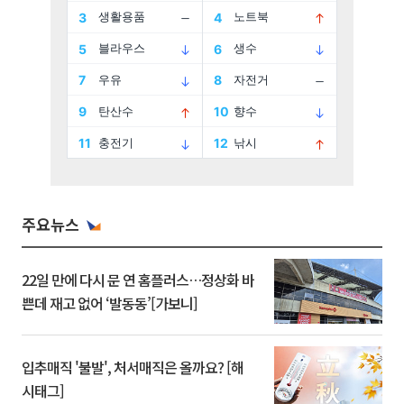
주요뉴스
22일 만에 다시 문 연 홈플러스…정상화 바
쁜데 재고 없어 ‘발동동’[가보니]
입추매직 '불발', 처서매직은 올까요? [해
시태그]