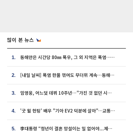
많이 본 뉴스
동해안은 시간당 80㎜ 폭우, 그 외 지역은 폭염…‘극과 극 날씨’
1.
[내일 날씨] 폭염 한풀 꺾여도 무더위 계속⋯동해안 이틀 연속 비
2.
임영웅, 어느덧 데뷔 10주년⋯"가진 것 없던 시절, 내 앞엔 20명의 팬뿐"
3.
'굿 윌 헌팅' 배우 "기아 EV2 덕분에 살아"…교통사고 후 안전성 극찬
4.
李대통령 “청년이 결혼 망설이는 일 없어야...제도상 불이익 조사”
5.