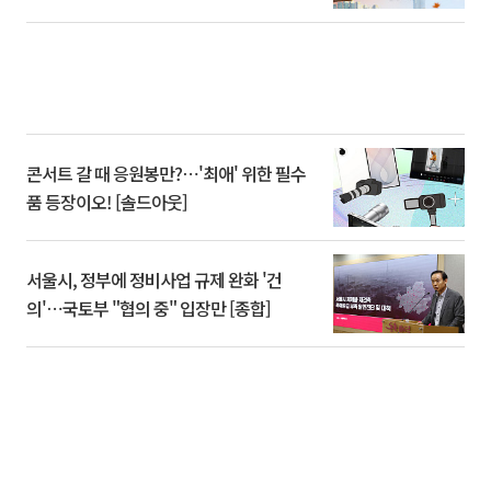
콘서트 갈 때 응원봉만?⋯'최애' 위한 필수
품 등장이오! [솔드아웃]
서울시, 정부에 정비사업 규제 완화 '건
의'⋯국토부 "협의 중" 입장만 [종합]