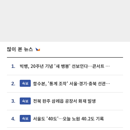
많이 본 뉴스
빅뱅, 20주년 기념 '새 뱅봉' 선보인다⋯콘서트 앞두고 팝업 개최
1.
합수본, '통계 조작' 서울·경기·충북 선관위 등 추가 압수수색
속보
2.
전북 완주 삼례읍 공장서 화재 발생
속보
3.
서울도 '40도'…오늘 노원 40.2도 기록
속보
4.