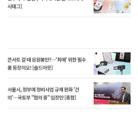
시태그]
콘서트 갈 때 응원봉만?⋯'최애' 위한 필수
품 등장이오! [솔드아웃]
서울시, 정부에 정비사업 규제 완화 '건
의'⋯국토부 "협의 중" 입장만 [종합]