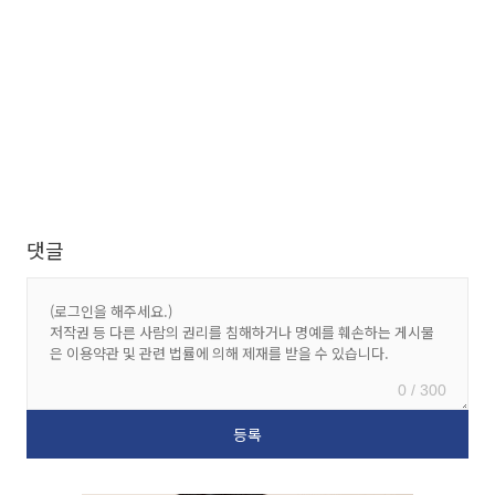
댓글
0 / 300