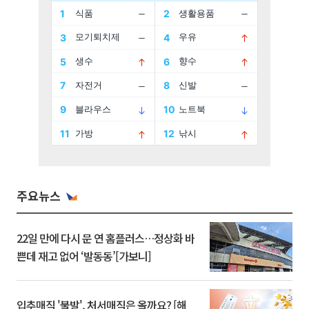
주요뉴스
22일 만에 다시 문 연 홈플러스…정상화 바
쁜데 재고 없어 ‘발동동’[가보니]
입추매직 '불발', 처서매직은 올까요? [해