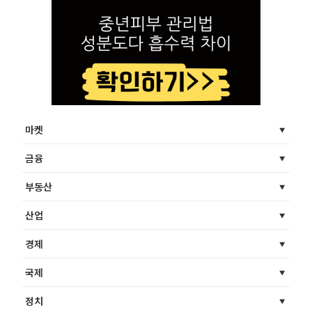
마켓
금융
부동산
산업
경제
국제
정치