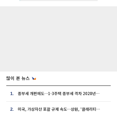
많이 본 뉴스
종부세 개편에도…1·3주택 종부세 격차 2028년부터 확대
1.
미국, 가상자산 포괄 규제 속도…상원, ‘클래리티법’ 9월 절차투표 추진
2.