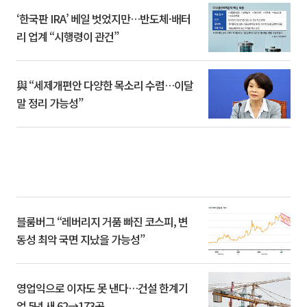
‘한국판 IRA’ 베일 벗었지만…반도체·배터
리 업계 “시행령이 관건”
與 “세제개편안 다양한 목소리 수렴…이달
말 정리 가능성”
블룸버그 “레버리지 거품 빠진 코스피, 변
동성 최악 국면 지났을 가능성”
영업익으로 이자도 못 낸다…건설 한계기
업 5년 새 62→173곳