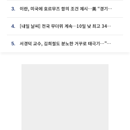
이란, 미국에 호르무즈 합의 조건 제시…美 “경기 아직 안 끝나” [종합]
3.
[내일 날씨] 전국 무더위 계속…10일 낮 최고 34도 육박
4.
서경덕 교수, 김희철도 분노한 거꾸로 태극기⋯"엉터리는 아냐, 아쉬울 뿐"
5.