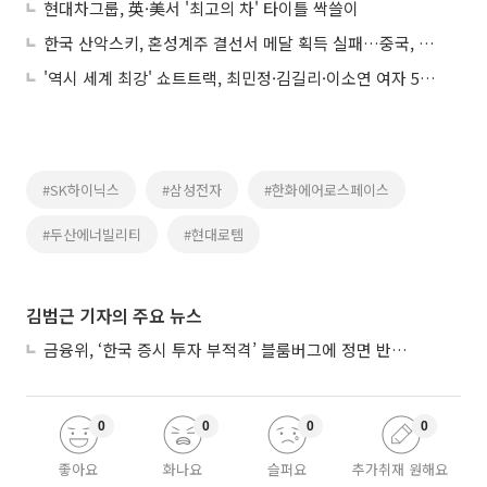
현대차그룹, 英·美서 '최고의 차' 타이틀 싹쓸이
한국 산악스키, 혼성계주 결선서 메달 획득 실패…중국, 금·은·동 싹쓸이
'역시 세계 최강' 쇼트트랙, 최민정·김길리·이소연 여자 500m서 금·은·동 석권
#SK하이닉스
#삼성전자
#한화에어로스페이스
#두산에너빌리티
#현대로템
김범근 기자의 주요 뉴스
금융위, ‘한국 증시 투자 부적격’ 블룸버그에 정면 반박…“근거 불분명”
0
0
0
0
좋아요
화나요
슬퍼요
추가취재 원해요