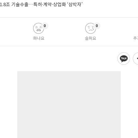
1.8조 기술수출…특허·계약·상업화 ‘삼박자’
0
0
화나요
슬퍼요
추