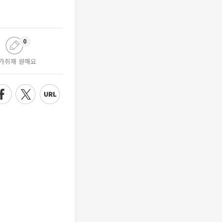
0
가취재 원해요