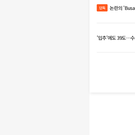
논란의 'Bus
단독
'입추'에도 39도⋯