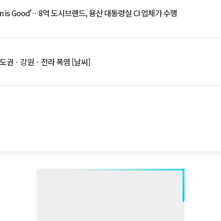
an is Good'…8억 도시브랜드, 용산 대통령실 CI 업체가 수행
수도권ㆍ강원ㆍ전라 폭염 [날씨]