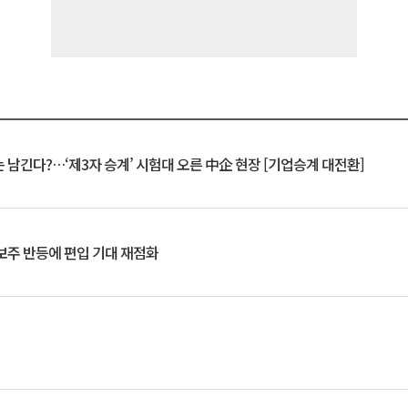
 남긴다?…‘제3자 승계’ 시험대 오른 中企 현장 [기업승계 대전환]
후보주 반등에 편입 기대 재점화