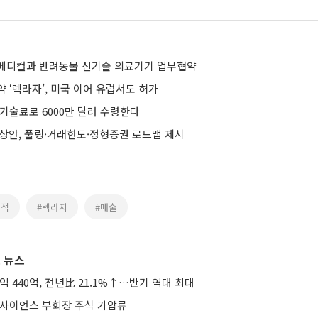
메디컬과 반려동물 신기술 의료기기 업무협약
 ‘렉라자’, 미국 이어 유럽서도 허가
기술료로 6000만 달러 수령한다
예상안, 풀링·거래한도·정형증권 로드맵 제시
실적
#렉라자
#매출
 뉴스
익 440억, 전년比 21.1%↑…반기 역대 최대
미사이언스 부회장 주식 가압류