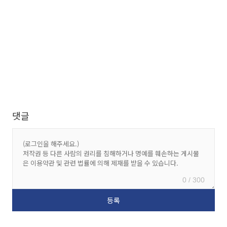
댓글
0 / 300