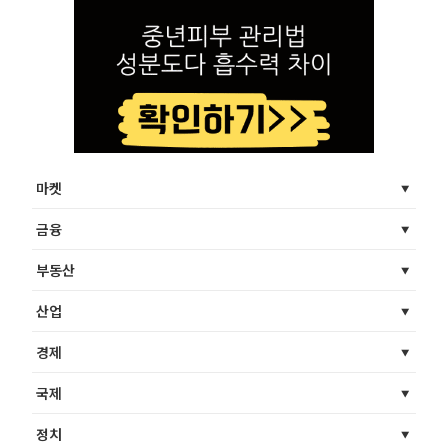
마켓
금융
부동산
산업
경제
국제
정치