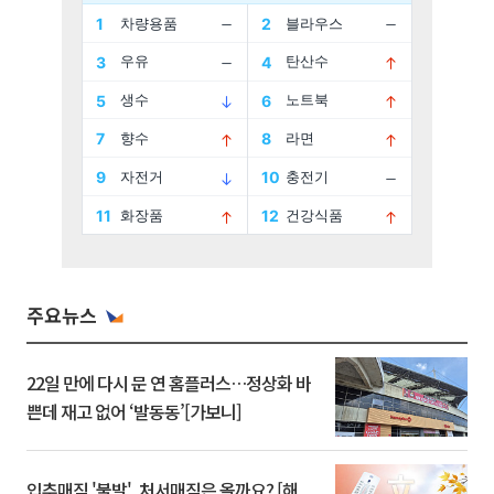
주요뉴스
22일 만에 다시 문 연 홈플러스…정상화 바
쁜데 재고 없어 ‘발동동’[가보니]
입추매직 '불발', 처서매직은 올까요? [해