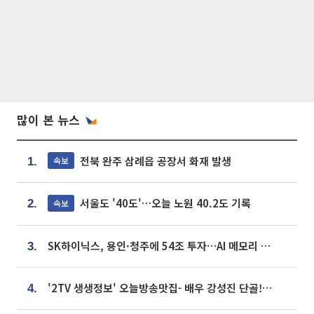
많이 본 뉴스
전북 완주 삼례읍 공장서 화재 발생
속보
1.
서울도 '40도'…오늘 노원 40.2도 기록
속보
2.
SK하이닉스, 용인·청주에 54조 투자…AI 메모리 생산기지 키운다
3.
'2TV 생생정보' 오늘방송맛집- 배우 강성진 단골! 쌀국수ㆍ푸팟퐁 커리 맛집 '블○○○'
4.