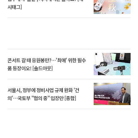
시태그]
콘서트 갈 때 응원봉만?⋯'최애' 위한 필수
품 등장이오! [솔드아웃]
서울시, 정부에 정비사업 규제 완화 '건
의'⋯국토부 "협의 중" 입장만 [종합]