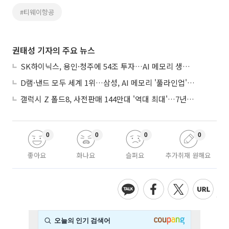
#티웨이항공
권태성 기자의 주요 뉴스
SK하이닉스, 용인·청주에 54조 투자…AI 메모리 생산기지 키운다
D램·낸드 모두 세계 1위…삼성, AI 메모리 '풀라인업'으로 승부
갤럭시 Z 폴드8, 사전판매 144만대 '역대 최대'…7년만에 갤노트10 기록 넘어
0
0
0
0
좋아요
화나요
슬퍼요
추가취재 원해요