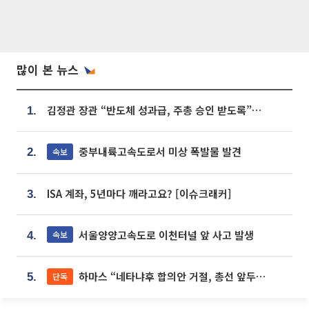
많이 본 뉴스
김정관 장관 “반도체 성과급, 주총 승인 받도록”…상법·자본시장법 개정 시사
1.
중부내륙고속도로서 미상 폭발물 발견
속보
2.
ISA 계좌, 5년마다 깨라고요? [이슈크래커]
3.
서울양양고속도로 이천터널 앞 사고 발생
속보
4.
하마스 “네타냐후 합의안 거절, 총선 앞두고 시간 끌기”
단독
5.