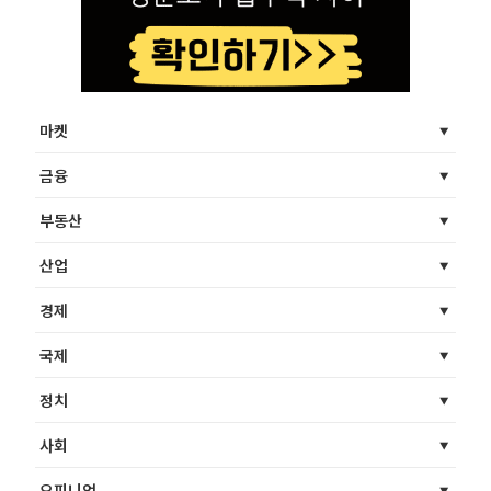
마켓
금융
부동산
산업
경제
국제
정치
사회
오피니언