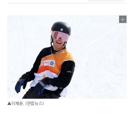
▲이채운. (연합뉴스)