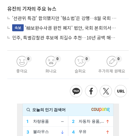
유진의 기자의 주요 뉴스
'선관위 특검' 합의했지만 '형소법'은 강행…8월 국회 '입법 2차전' 예고
'檢보완수사권 완전 폐지' 법안, 국회 본회의서 민주당 주도 통과
속보
민주, 특별감찰관 후보에 최길수 추천…10년 공백 해소 속도
0
0
0
0
좋아요
화나요
슬퍼요
추가취재 원해요