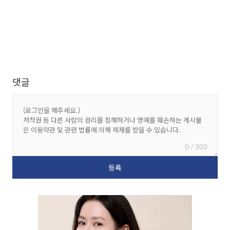
댓글
0 / 300