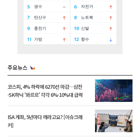
주요뉴스
코스피, 4% 하락에 6270선 마감…삼전
·SK하닉 '와르르' 각각 6%·10%대 급락
ISA 계좌, 5년마다 깨라고요? [이슈크래
커]