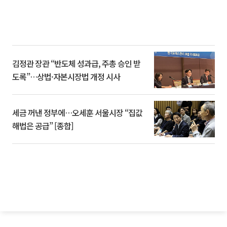
김정관 장관 “반도체 성과급, 주총 승인 받
도록”…상법·자본시장법 개정 시사
세금 꺼낸 정부에…오세훈 서울시장 “집값
해법은 공급” [종합]