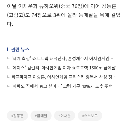
이날 이채운과 류하오위(중국·76점)에 이어 강동훈
(고림고)도 74점으로 3위에 올라 동메달을 목에 걸었
다.
관련 뉴스
'세계 최강' 쇼트트랙 태극전사, 혼성계주서 아시안게임 첫 금메달
'에이스' 김길리, 아시안게임 여자 쇼트트랙 1500m 금메달
하프파이프 이승훈, 아시안게임 프리스키 종목서 사상 첫 금메달
‘아파도 집에서 늙고 싶어…’ 고령 가구 40%가 노후 주택
#강동훈
#금메달
#이채운
#스노보드