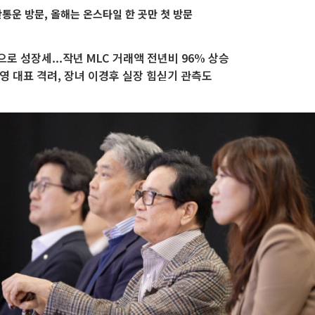
운 방문, 올해는 온스타일 한 곳만 첫 방문
로 성장세...작년 MLC 거래액 전년비 96% 상승
영 대표 격려, 장녀 이경후 실장 힘싣기 관측도