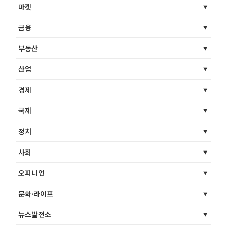
마켓
금융
부동산
산업
경제
국제
정치
사회
오피니언
문화·라이프
뉴스발전소