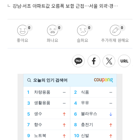
강남·서초 아파트값 오름폭 보합 근접⋯서울 외곽·경기 남부 중심 매수세
0
0
0
0
좋아요
화나요
슬퍼요
추가취재 원해요