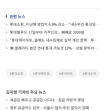
관련 뉴스
롯데쇼핑, 지난해 영업익 6.9% 감소…“내수부진·통상임금 부담 영향”
롯데웰푸드 17일부터 가격인상... 빼빼로 2000원
“롯데하이마트, 올해도 내수침체로 실적 개선 한계…투자의견·목표가 동시 하향”
美 클래리티 법안 연내 통과 가능성 13%…상원 문턱서 제동
#롯데쇼핑
#롯데백화점
#롯데마트
#롯데슈퍼
김지영 기자의 주요 뉴스
세금은 빠르고 공급은 더디다…집값 처방의 명암
정부 공급카드 임박…서울시 협의·주민 설득이 성패 가른다