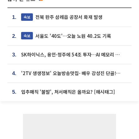
전북 완주 삼례읍 공장서 화재 발생
속보
1.
서울도 '40도'…오늘 노원 40.2도 기록
속보
2.
SK하이닉스, 용인·청주에 54조 투자…AI 메모리 생산기지 키운다
3.
'2TV 생생정보' 오늘방송맛집- 배우 강성진 단골! 쌀국수ㆍ푸팟퐁 커리 맛집 '블○○○'
4.
입추매직 '불발', 처서매직은 올까요? [해시태그]
5.