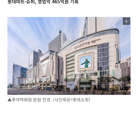
롯데마트·슈퍼, 영업익 465억원 기록
▲롯데백화점 본점 전경. (사진제공=롯데쇼핑)