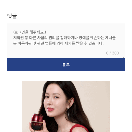
댓글
0 / 300