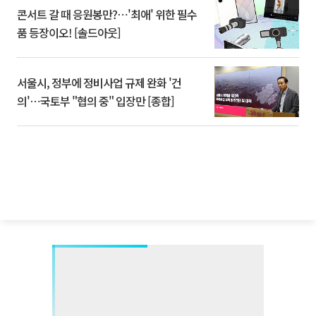
콘서트 갈 때 응원봉만?⋯'최애' 위한 필수
품 등장이오! [솔드아웃]
서울시, 정부에 정비사업 규제 완화 '건
의'⋯국토부 "협의 중" 입장만 [종합]