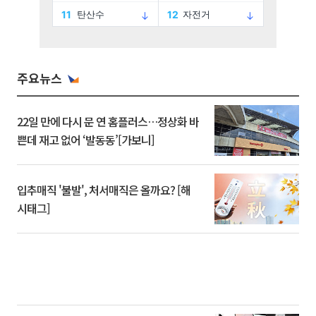
주요뉴스
22일 만에 다시 문 연 홈플러스…정상화 바
쁜데 재고 없어 ‘발동동’[가보니]
입추매직 '불발', 처서매직은 올까요? [해
시태그]