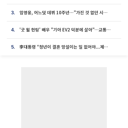
임영웅, 어느덧 데뷔 10주년⋯"가진 것 없던 시절, 내 앞엔 20명의 팬뿐"
3.
'굿 윌 헌팅' 배우 "기아 EV2 덕분에 살아"…교통사고 후 안전성 극찬
4.
李대통령 “청년이 결혼 망설이는 일 없어야...제도상 불이익 조사”
5.