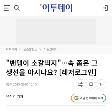
이투데이
뉴스발전소
이슈크래커
"밴댕이 소갈딱지"…속 좁은 그
생선을 아시나요? [레저로그인]
입력 2025-02-05 15:10
유진의 기자
구글 선호매체 추가