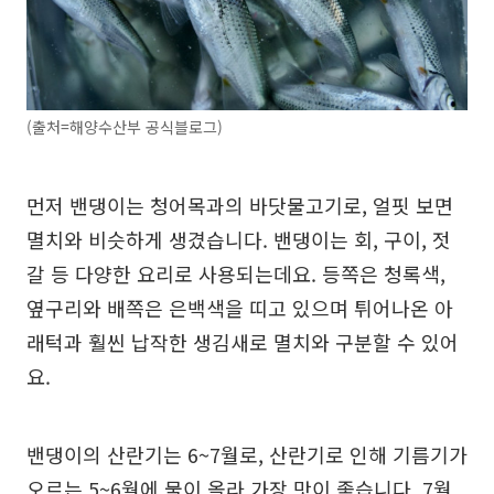
(출처=해양수산부 공식블로그)
먼저 밴댕이는 청어목과의 바닷물고기로, 얼핏 보면
멸치와 비슷하게 생겼습니다. 밴댕이는 회, 구이, 젓
갈 등 다양한 요리로 사용되는데요. 등쪽은 청록색,
옆구리와 배쪽은 은백색을 띠고 있으며 튀어나온 아
래턱과 훨씬 납작한 생김새로 멸치와 구분할 수 있어
요.
밴댕이의 산란기는 6~7월로, 산란기로 인해 기름기가
오르는 5~6월에 물이 올라 가장 맛이 좋습니다. 7월