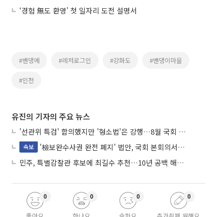
‘경험 無도 환영’ 첫 일자리 도전 설명서
#밴댕에
#레저로그인
#강화도
#밴댕이마을
#인천
유진의 기자의 주요 뉴스
'선관위 특검' 합의했지만 '형소법'은 강행…8월 국회 '입법 2차전' 예고
'檢보완수사권 완전 폐지' 법안, 국회 본회의서 민주당 주도 통과
속보
민주, 특별감찰관 후보에 최길수 추천…10년 공백 해소 속도
0
0
0
0
좋아요
화나요
슬퍼요
추가취재 원해요