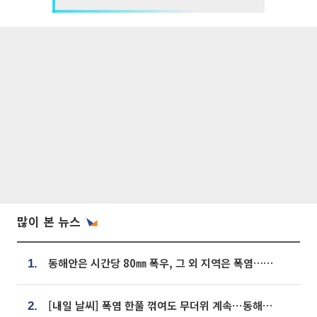
많이 본 뉴스
동해안은 시간당 80㎜ 폭우, 그 외 지역은 폭염…‘극과 극 날씨’
1.
[내일 날씨] 폭염 한풀 꺾여도 무더위 계속⋯동해안 이틀 연속 비
2.