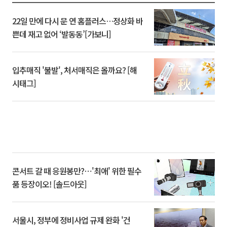
22일 만에 다시 문 연 홈플러스…정상화 바
쁜데 재고 없어 ‘발동동’[가보니]
입추매직 '불발', 처서매직은 올까요? [해
시태그]
콘서트 갈 때 응원봉만?⋯'최애' 위한 필수
품 등장이오! [솔드아웃]
서울시, 정부에 정비사업 규제 완화 '건