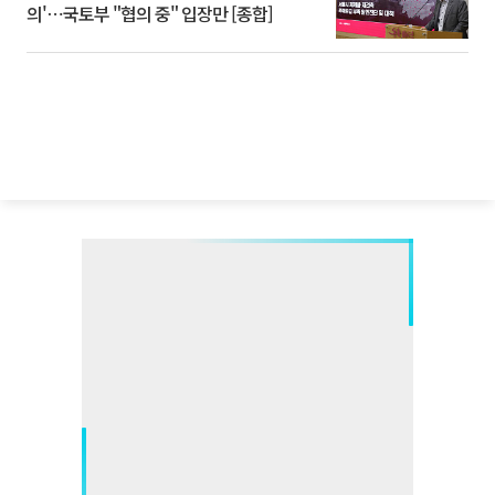
의'⋯국토부 "협의 중" 입장만 [종합]