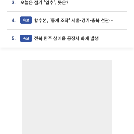
오늘은 절기 '입추', 뜻은?
3.
합수본, '통계 조작' 서울·경기·충북 선관위 등 추가 압수수색
속보
4.
전북 완주 삼례읍 공장서 화재 발생
속보
5.