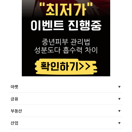
마켓
금융
부동산
산업