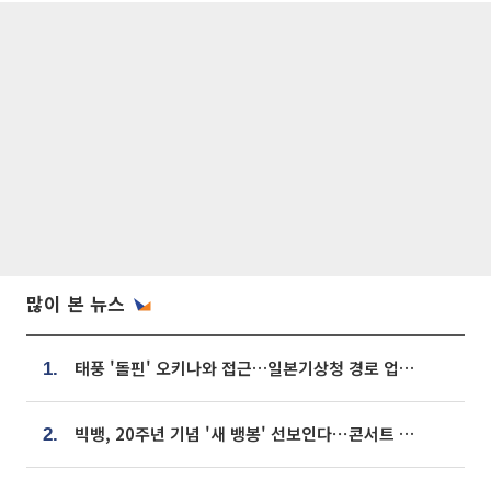
많이 본 뉴스
태풍 '돌핀' 오키나와 접근…일본기상청 경로 업데이트
1.
빅뱅, 20주년 기념 '새 뱅봉' 선보인다⋯콘서트 앞두고 팝업 개최
2.