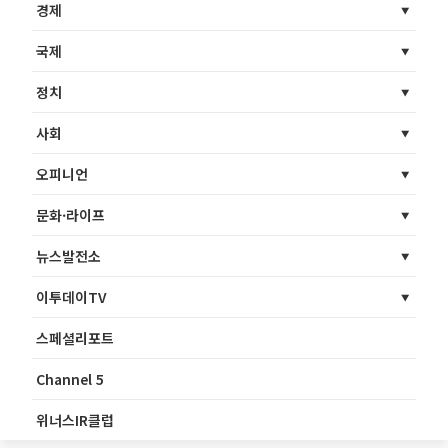
경제
국제
정치
사회
오피니언
문화·라이프
뉴스발전소
이투데이TV
스페셜리포트
Channel 5
위너스IR클럽