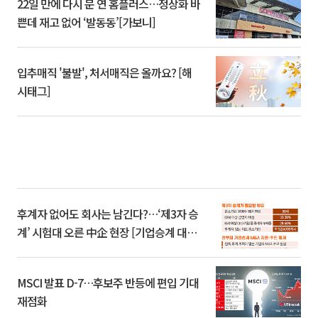
22일 만에 다시 문 연 홈플러스…정상화 바
쁜데 재고 없어 ‘발동동’[가보니]
입추매직 '불발', 처서매직은 올까요? [해
시태그]
후계자 없어도 회사는 남긴다?…‘제3자 승
계’ 시험대 오른 中企 현장 [기업승계 대전
환]
MSCI 발표 D-7…후보주 반등에 편입 기대
재점화