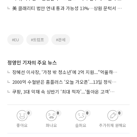
美 클래리티 법안 연내 통과 가능성 13%…상원 문턱서 제동
#EU
#트럼프
#관세
정영인 기자의 주요 뉴스
장혜선 이사장, ‘가정 밖 청소년’에 2억 지원...“억울하고 아파도 단단해지길”
2000억 수혈받은 홈플러스 ‘오늘 가오픈’...13일 정식 개장 시험대
쿠팡, 3대 악재 속 상반기 ‘최대 적자’...‘돌아온 고객’에 수익성 반등 주목
0
0
0
0
좋아요
화나요
슬퍼요
추가취재 원해요