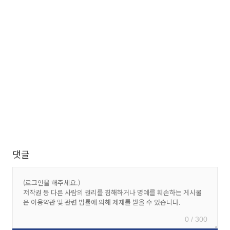
댓글
0 / 300