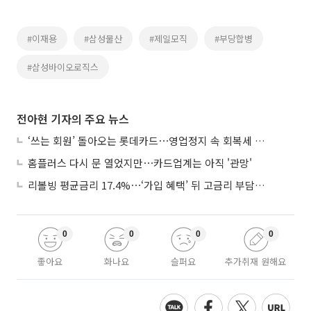
#이재용
#삼성물산
#제일모직
#부당합병
#삼성바이오로직스
전아현 기자의 주요 뉴스
‘쓰는 회원’ 돌아오는 롯데카드⋯영업정지 속 회복세 시험대
홈플러스 다시 문 열었지만⋯카드업계는 아직 '관망'
리볼빙 평균금리 17.4%⋯‘가입 혜택’ 뒤 고금리 부담 주의
0
0
0
0
좋아요
화나요
슬퍼요
추가취재 원해요