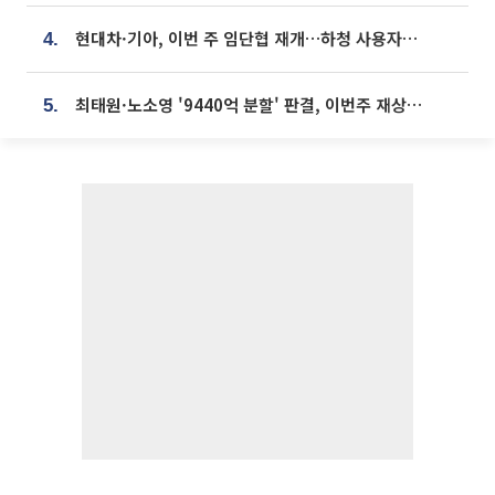
현대차·기아, 이번 주 임단협 재개…하청 사용자성 재심도 ‘변수’
4.
최태원·노소영 '9440억 분할' 판결, 이번주 재상고 여부 주목
5.