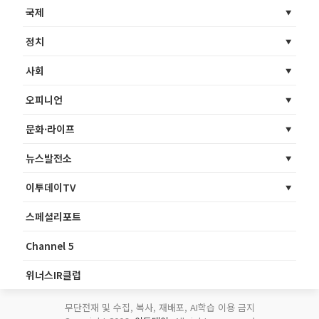
국제
정치
사회
오피니언
문화·라이프
뉴스발전소
이투데이TV
스페셜리포트
Channel 5
위너스IR클럽
무단전재 및 수집, 복사, 재배포, AI학습 이용 금지