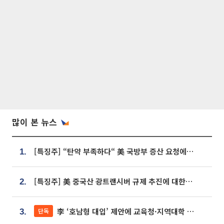
많이 본 뉴스
[특징주] “탄약 부족하다“ 美 국방부 증산 요청에⋯국내 방산주 급등세
1.
[특징주] 美 중국산 광트랜시버 규제 추진에 대한광통신 등 광통신株 강세
2.
李 ‘호남형 대입’ 제안에 교육청·지역대학 서·논술형 입시 연계 '착수'
단독
3.