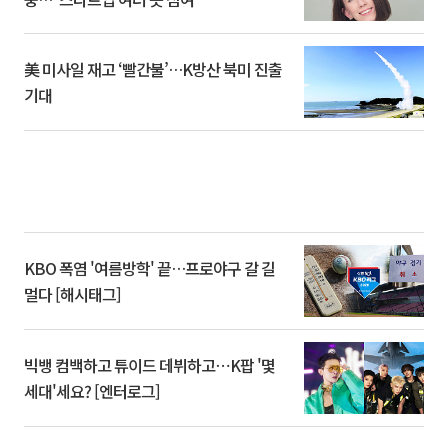
美 미사일 재고 ‘빨간불’…K방산 북미 진출
기대
KBO 폭염 '여름방학' 끝…프로야구 갈 길
멀다 [해시태그]
빅뱅 컴백하고 튜이드 데뷔하고⋯K팝 '몇
세대'세요? [엔터로그]