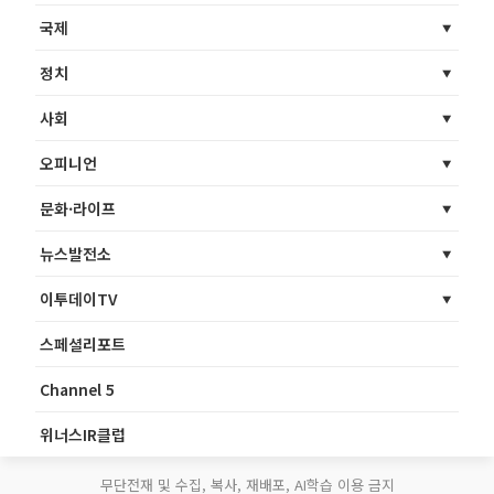
국제
정치
사회
오피니언
문화·라이프
뉴스발전소
이투데이TV
스페셜리포트
Channel 5
위너스IR클럽
무단전재 및 수집, 복사, 재배포, AI학습 이용 금지