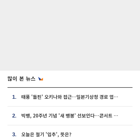
많이 본 뉴스
태풍 '돌핀' 오키나와 접근…일본기상청 경로 업데이트
1.
빅뱅, 20주년 기념 '새 뱅봉' 선보인다⋯콘서트 앞두고 팝업 개최
2.
오늘은 절기 '입추', 뜻은?
3.