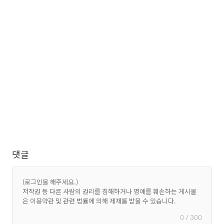
댓글
0 / 300