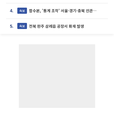
합수본, '통계 조작' 서울·경기·충북 선관위 등 추가 압수수색
속보
4.
전북 완주 삼례읍 공장서 화재 발생
속보
5.