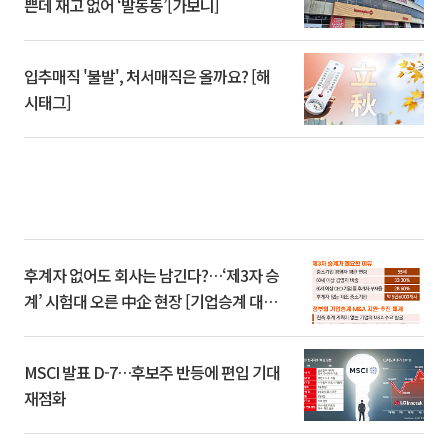
쁜데 재고 없어 ‘발동동’[가보니]
입추매직 '불발', 처서매직은 올까요? [해
시태그]
후계자 없어도 회사는 남긴다?…‘제3자 승
계’ 시험대 오른 中企 현장 [기업승계 대전
환]
MSCI 발표 D-7…후보주 반등에 편입 기대
재점화