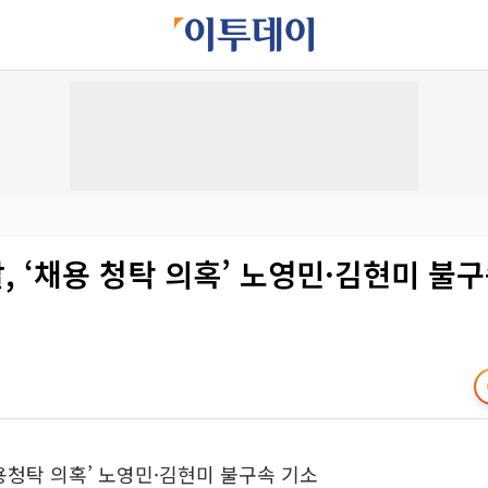
찰, ‘채용 청탁 의혹’ 노영민·김현미 불
채용청탁 의혹’ 노영민·김현미 불구속 기소