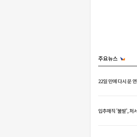
주요뉴스
22일 만에 다시 문 
입추매직 '불발', 처