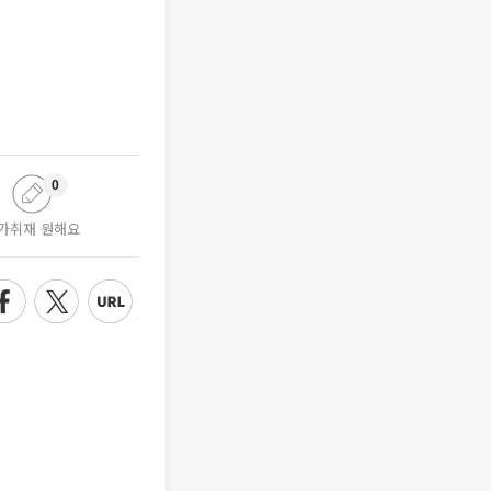
0
가취재 원해요