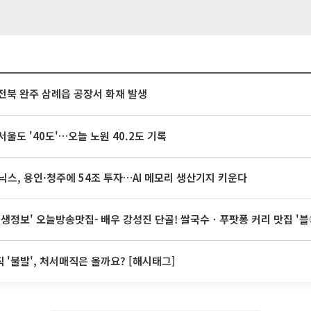
전북 완주 삼례읍 공장서 화재 발생
서울도 '40도'…오늘 노원 40.2도 기록
닉스, 용인·청주에 54조 투자…AI 메모리 생산기지 키운다
 생생정보' 오늘방송맛집- 배우 강성진 단골! 쌀국수ㆍ푸팟퐁 커리 맛집 '
 '불발', 처서매직은 올까요? [해시태그]