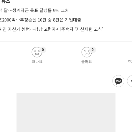
 뉴스
석 달⋯생계자금 목표 달성률 9% 그쳐
조2000억⋯추정손실 10건 중 8건은 기업대출
해진 자산가 셈법⋯강남 고령자·다주택자 ‘자산재편 고심’
0
0
화나요
슬퍼요
추