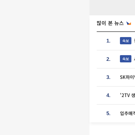
많이 본 뉴스
속보
1.
속보
2.
SK하이
3.
'2TV
4.
입추매직
5.