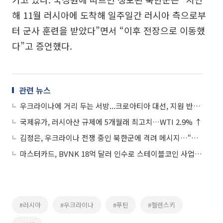
해 11월 러시아에 도착해 일주일간 러시아 측으로부
터 군사 훈련을 받았다”면서 “이후 전장으로 이동했
다”고 증언했다.
관련 뉴스
우크라이나에 거리 두는 서방...크로아티아 대선, 지원 반대 밀라노비치 압승
국제유가, 러시아산 규제에 5개월래 최고치…WTI 2.9% ↑
김정은, 우크라이나 전쟁 중인 북한군에 격려 메시지…“용기백배해 싸워라”
마스터카드, BVNK 18억 달러 인수로 스테이블코인 사업 본격 확장
#러시아
#우크라이나
#푸틴
#젤렌스키