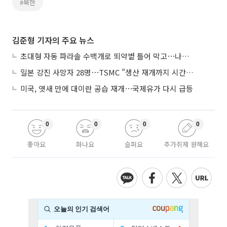
#북한
김준형 기자의 주요 뉴스
초대형 자동 파라솔 수백개로 뙤약볕 틀어 막고⋯나라별 폭염 생존법
일본 강진 사망자 28명⋯TSMC "생산 재개까지 시간 필요해"
미국, 엿새 만에 대이란 공습 재개⋯국제유가 다시 급등
0
0
0
0
좋아요
화나요
슬퍼요
추가취재 원해요