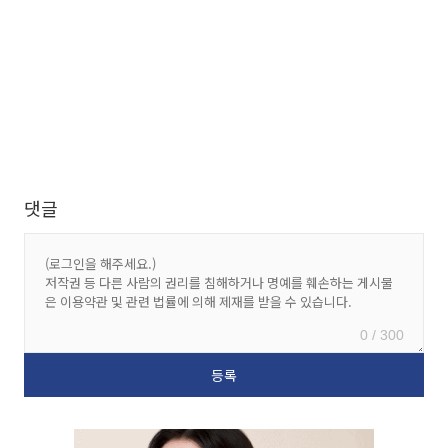
댓글
0 / 300