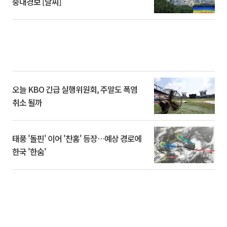
중대경보 [날씨]
오늘 KBO 긴급 실행위원회, 주말도 폭염
취소 될까
태풍 '돌핀' 이어 '찬홈' 등장…예상 경로에
한국 '한숨'