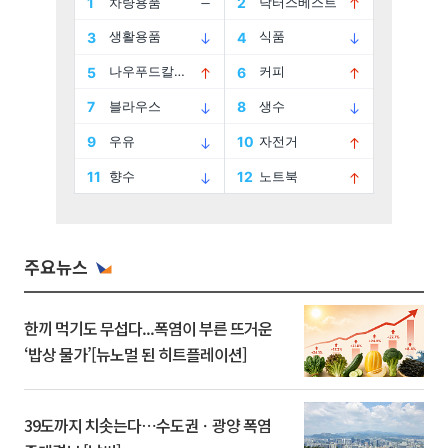
주요뉴스
한끼 먹기도 무섭다...폭염이 부른 뜨거운
‘밥상 물가’[뉴노멀 된 히트플레이션]
39도까지 치솟는다⋯수도권ㆍ광양 폭염