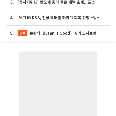
[증시키워드] 반도체 충격 뚫은 개별 호재...포스코퓨처엠·에코프로·한화솔루션 '눈길'
3.
iM "LIG D&A, 천궁-II 매출 하반기 회복 전망…방산 톱픽 유지"
4.
논란의 'Busan is Good'…8억 도시브랜드, 용산 대통령실 CI 업체가 수행
단독
5.