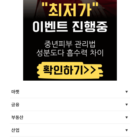
마켓
금융
부동산
산업