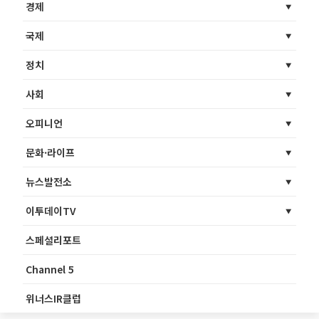
경제
국제
정치
사회
오피니언
문화·라이프
뉴스발전소
이투데이TV
스페셜리포트
Channel 5
위너스IR클럽