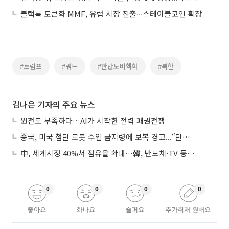
블랙록 토큰화 MMF, 유럽 시장 진출∙∙∙스테이블코인 확장
#트럼프
#쿼드
#한반도비핵화
#북한
김나은 기자의 주요 뉴스
원전도 부족하다…AI가 시작한 전력 패권전쟁
중국, 미국 첨단 로봇 수입 금지령에 보복 경고...“단호히 대응”
中, 세계시장 40%서 점유율 확대…韓, 반도체·TV 등 4개 품목 1위
0
0
0
0
좋아요
화나요
슬퍼요
추가취재 원해요