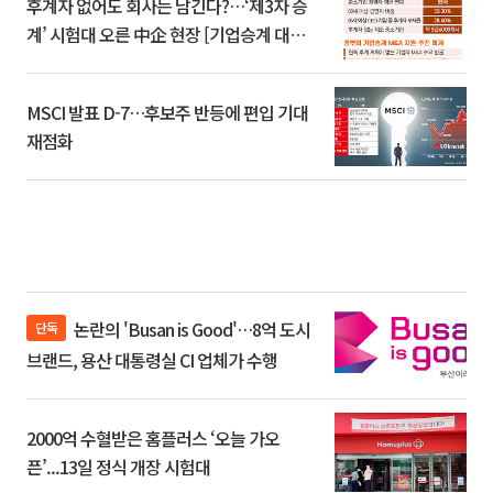
후계자 없어도 회사는 남긴다?…‘제3자 승
계’ 시험대 오른 中企 현장 [기업승계 대전
환]
MSCI 발표 D-7…후보주 반등에 편입 기대
재점화
논란의 'Busan is Good'…8억 도시
단독
브랜드, 용산 대통령실 CI 업체가 수행
2000억 수혈받은 홈플러스 ‘오늘 가오
픈’...13일 정식 개장 시험대