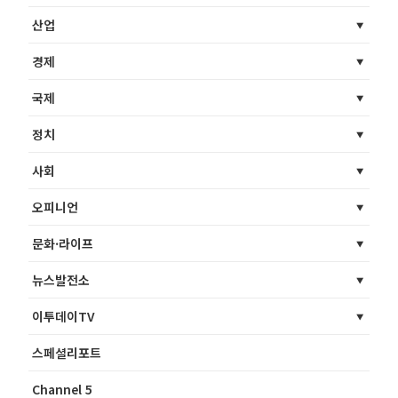
산업
경제
국제
정치
사회
오피니언
문화·라이프
뉴스발전소
이투데이TV
스페셜리포트
Channel 5