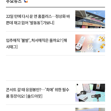
주요뉴스
22일 만에 다시 문 연 홈플러스…정상화 바
쁜데 재고 없어 ‘발동동’[가보니]
입추매직 '불발', 처서매직은 올까요? [해
시태그]
콘서트 갈 때 응원봉만?⋯'최애' 위한 필수
품 등장이오! [솔드아웃]