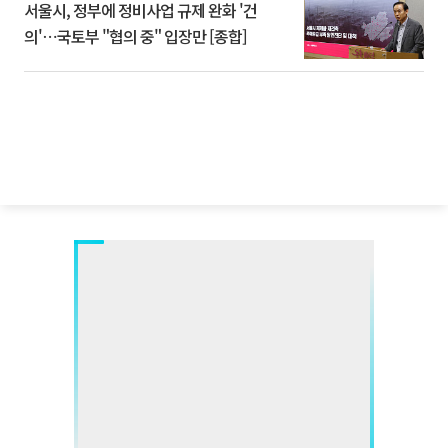
서울시, 정부에 정비사업 규제 완화 '건
의'⋯국토부 "협의 중" 입장만 [종합]