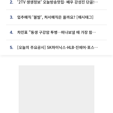
'2TV 생생정보' 오늘방송맛집- 배우 강성진 단골! 쌀국수ㆍ푸팟퐁 커리 맛집 '블○○○'
2.
입추매직 '불발', 처서매직은 올까요? [해시태그]
3.
차인표 "동생 구강암 투병…떠나보낼 때 가장 힘들었다”
4.
[오늘의 주요공시] SK하이닉스·HLB·진에어·포스코홀딩스·네이버·대우건설 등
5.