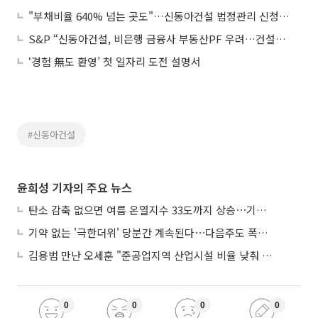
"부채비율 640% 넘는 곳도"…신동아건설 법정관리 신청에 중견건설사 위기감 고조
S&P “신동아건설, 비은행 금융사 부동산PF 우려…건설사 유동성 위기 재부각”
‘경험 無도 환영’ 첫 일자리 도전 설명서
#신동아건설
윤희성 기자의 주요 뉴스
탄소 감축 없으면 여름 온열지수 33도까지 상승⋯기상청, 2100년 미래전망
기약 없는 '극한더위' 당분간 계속된다⋯다음주도 폭염·열대야 지속
김용범 만난 오세훈 "준공업지역 산업시설 비율 낮춰 공급 늘려야"
0
0
0
0