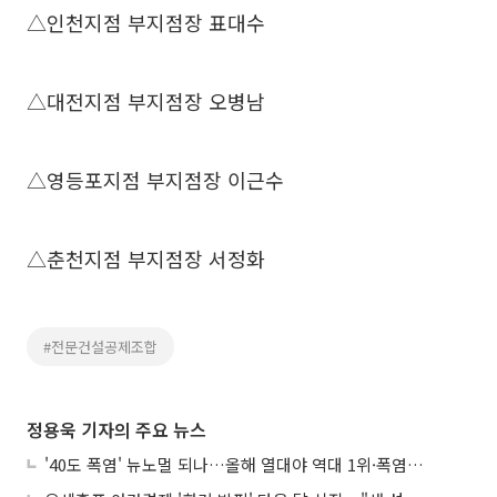
△인천지점 부지점장 표대수
△대전지점 부지점장 오병남
△영등포지점 부지점장 이근수
△춘천지점 부지점장 서정화
#전문건설공제조합
정용욱 기자의 주요 뉴스
'40도 폭염' 뉴노멀 되나…올해 열대야 역대 1위·폭염일수 평년 3배 넘어