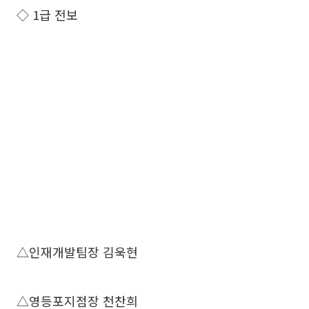
◇ 1급 전보
△인재개발팀장 김욱현
△영등포지점장 천찬희