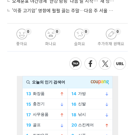
오세훈표 야간경제 '한강 밤핑' 다음 달 시작⋯"새 성장동력 만들 것"
'이중 고기압' 영향에 펄펄 끓는 주말…다음 주 서울 포함 서쪽이 더 덥다
0
0
0
0
좋아요
화나요
슬퍼요
추가취재 원해요