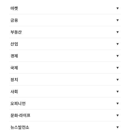
마켓
금융
부동산
산업
경제
국제
정치
사회
오피니언
문화·라이프
뉴스발전소