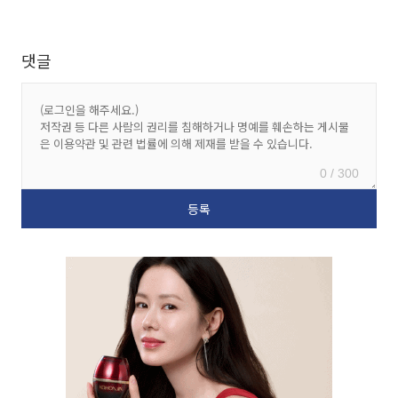
댓글
0 / 300