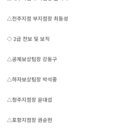
△전주지점 부지점장 최동성
◇ 2급 전보 및 보직
△공제보상팀장 강동구
△하자보상팀장 박석중
△청주지점장 윤대섭
△포항지점장 권순현