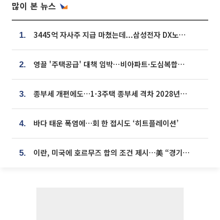
많이 본 뉴스
3445억 자사주 지급 마쳤는데...삼성전자 DX노조, 뒤늦은 '떼쓰기 집회'
1.
영끌 '주택공급' 대책 임박⋯비아파트·도심복합까지 총동원
2.
종부세 개편에도…1·3주택 종부세 격차 2028년부터 확대
3.
바다 태운 폭염에…회 한 접시도 ‘히트플레이션’
4.
이란, 미국에 호르무즈 합의 조건 제시…美 “경기 아직 안 끝나” [종합]
5.