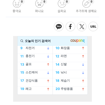
0
0
0
0
좋아요
화나요
슬퍼요
추가취재 원해요