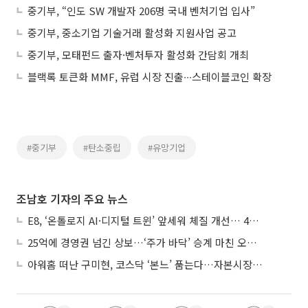
중기부, “인도 SW 개발자 206명 국내 벤처기업 입사”
중기부, 중소기업 기술거래 활성화 지원사업 공고
중기부, 모태펀드 출자·벤처투자 활성화 간담회 개최
블랙록 토큰화 MMF, 유럽 시장 진출∙∙∙스테이블코인 확장
#중기부
#탄소중립
#유망기업
조남호 기자의 주요 뉴스
E8, ‘온톨로지 AI·디지털 트윈’ 앞세워 체질 개선… 4분기 흑자전환 총력
25억에 경영권 넘긴 상보…‘주가 바닥’ 승계 마친 오너 2세, 주가 부양 나설까
아워홈 떠난 구미현, 코스닥 ‘본느’ 품는다…자본시장 전면 등판