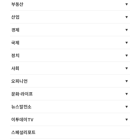
부동산
산업
경제
국제
정치
사회
오피니언
문화·라이프
뉴스발전소
이투데이TV
스페셜리포트