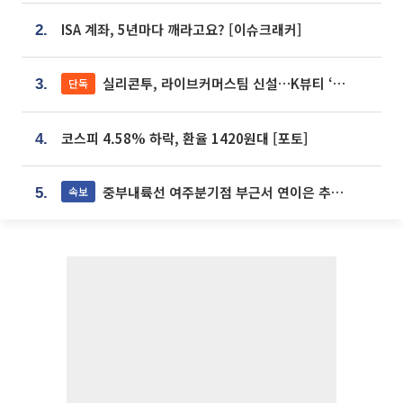
ISA 계좌, 5년마다 깨라고요? [이슈크래커]
2.
실리콘투, 라이브커머스팀 신설…K뷰티 ‘글로벌 판매망’ 확대[K뷰티 라방戰]
단독
3.
코스피 4.58% 하락, 환율 1420원대 [포토]
4.
중부내륙선 여주분기점 부근서 연이은 추돌사고 발생
속보
5.