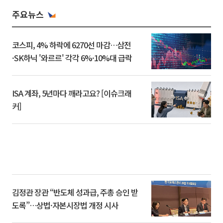
주요뉴스
코스피, 4% 하락에 6270선 마감…삼전
·SK하닉 '와르르' 각각 6%·10%대 급락
ISA 계좌, 5년마다 깨라고요? [이슈크래
커]
김정관 장관 “반도체 성과급, 주총 승인 받
도록”…상법·자본시장법 개정 시사