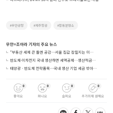
#무안공항
#제주항공
#합동분향소
무안=조아라 기자의 주요 뉴스
“부동산 세제 큰 틀엔 공감⋯서울 집값 잡힐지는 미지수”
반도체·이차전지 국내 생산하면 세액공제…생산적금융 ISA 신설
태양광ㆍ반도체 전략품목⋯국내 생산 기업 세금 깎아준다
0
0
0
0
좋아요
화나요
슬퍼요
추가취재 원해요