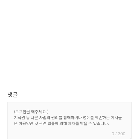
댓글
0 / 300