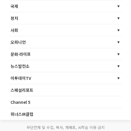
국제
정치
사회
오피니언
문화·라이프
뉴스발전소
이투데이TV
스페셜리포트
Channel 5
위너스IR클럽
무단전재 및 수집, 복사, 재배포, AI학습 이용 금지