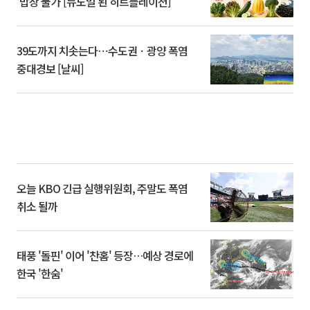
‘밥상 물가’[뉴노멀 된 히트플레이션]
39도까지 치솟는다⋯수도권ㆍ광양 폭염
중대경보 [날씨]
오늘 KBO 긴급 실행위원회, 주말도 폭염
취소 될까
태풍 '돌핀' 이어 '찬홈' 등장…예상 경로에
한국 '한숨'