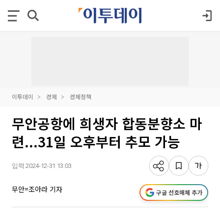
이투데이
경제
경제정책
무안공항에 희생자 합동분향소 마
련...31일 오후부터 추모 가능
입력 2024-12-31 13:03
무안=조아라 기자
구글 선호매체 추가